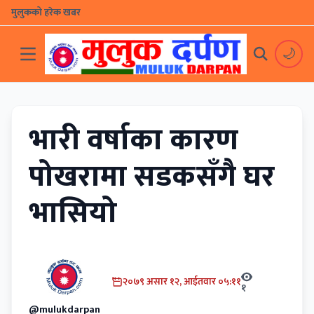
मुलुकको हरेक खबर
🌙
भारी वर्षाका कारण
पोखरामा सडकसँगै घर
भासियो
२०७९ असार १२, आईतवार ०५:११
१
@mulukdarpan