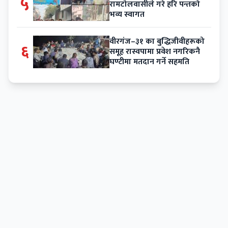
५
रामटोलवासीले गरे हरि पन्तको
भव्य स्वागत
वीरगंज–३१ का बुद्धिजीवीहरूको
६
समूह रास्वपामा प्रवेश नगरिकनै
घण्टीमा मतदान गर्ने सहमति