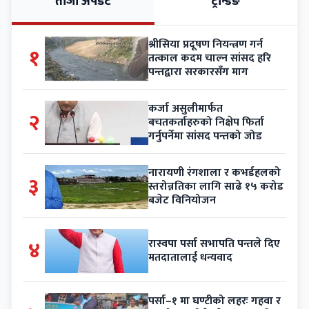
ताजा अपडेट
ट्रेन्डिङ
श्रीसिया प्रदूषण नियन्त्रण गर्न
१
तत्काल कदम चाल्न सांसद हरि
पन्तद्वारा सरकारसँग माग
कर्जा असुलीमार्फत
२
बचतकर्ताहरुको निक्षेप फिर्ता
गर्नुपर्नेमा सांसद पन्तको जोड
नारायणी रंगशाला र कभर्डहलको
३
स्तरोन्नतिका लागि साढे १५ करोड
बजेट विनियोजन
४
रास्वपा पर्सा सभापति पन्तले दिए
मतदातालाई धन्यवाद
पर्सा–१ मा घण्टीको लहरः गहवा र