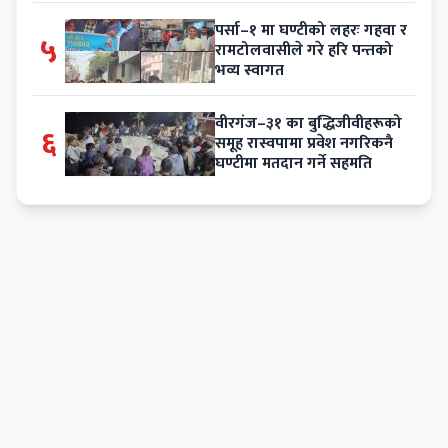
पर्सा–१ मा घण्टीको लहरः गहवा र
५
रामटोलवासीले गरे हरि पन्तको
भव्य स्वागत
वीरगंज–३१ का बुद्धिजीवीहरूको
६
समूह रास्वपामा प्रवेश नगरिकनै
घण्टीमा मतदान गर्ने सहमति