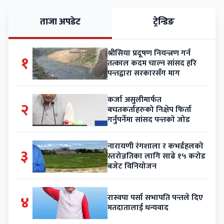
ताजा अपडेट
ट्रेन्डिङ
श्रीसिया प्रदूषण नियन्त्रण गर्न
१
तत्काल कदम चाल्न सांसद हरि
पन्तद्वारा सरकारसँग माग
कर्जा असुलीमार्फत
२
बचतकर्ताहरुको निक्षेप फिर्ता
गर्नुपर्नेमा सांसद पन्तको जोड
नारायणी रंगशाला र कभर्डहलको
३
स्तरोन्नतिका लागि साढे १५ करोड
बजेट विनियोजन
४
रास्वपा पर्सा सभापति पन्तले दिए
मतदातालाई धन्यवाद