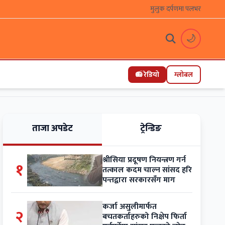
मुलुक दर्पणमा पलभर
🌙
📻 रेडियो
ग्लोबल
ताजा अपडेट
ट्रेन्डिङ
श्रीसिया प्रदूषण नियन्त्रण गर्न
१
तत्काल कदम चाल्न सांसद हरि
पन्तद्वारा सरकारसँग माग
कर्जा असुलीमार्फत
२
बचतकर्ताहरुको निक्षेप फिर्ता