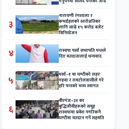
गर्नुपर्नेमा सांसद पन्तको जोड
नारायणी रंगशाला र
३
कभर्डहलको स्तरोन्नतिका
लागि साढे १५ करोड बजेट
विनियोजन
४
रास्वपा पर्सा सभापति पन्तले
दिए मतदातालाई धन्यवाद
पर्सा–१ मा घण्टीको लहरः
५
गहवा र रामटोलवासीले गरे
हरि पन्तको भव्य स्वागत
वीरगंज–३१ का
६
बुद्धिजीवीहरूको समूह
रास्वपामा प्रवेश नगरिकनै
घण्टीमा मतदान गर्ने सहमति