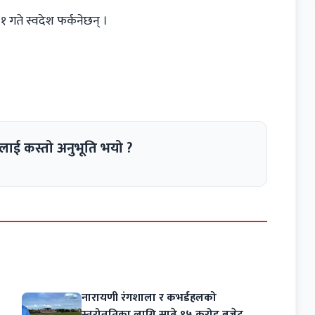
 गते स्वदेश फर्कनेछन् ।
लाई कस्तो अनुभूति भयो ?
नारायणी रंगशाला र कभर्डहलको
स्तरोन्नतिका लागि साढे १५ करोड बजेट