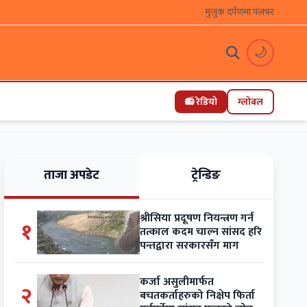
मुलुक दर्पणमा पलभर
🌙
📻 रेडियो
ग्लोबल
ताजा अपडेट
ट्रेन्डिङ
श्रीसिया प्रदूषण नियन्त्रण गर्न
१
तत्काल कदम चाल्न सांसद हरि
पन्तद्वारा सरकारसँग माग
कर्जा असुलीमार्फत
२
बचतकर्ताहरुको निक्षेप फिर्ता