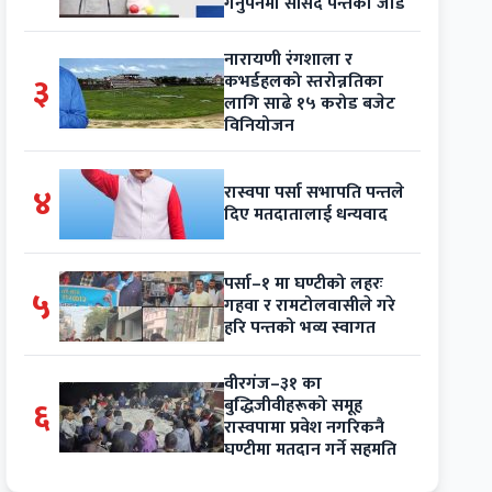
गर्नुपर्नेमा सांसद पन्तको जोड
नारायणी रंगशाला र
३
कभर्डहलको स्तरोन्नतिका
लागि साढे १५ करोड बजेट
विनियोजन
४
रास्वपा पर्सा सभापति पन्तले
दिए मतदातालाई धन्यवाद
पर्सा–१ मा घण्टीको लहरः
५
गहवा र रामटोलवासीले गरे
हरि पन्तको भव्य स्वागत
वीरगंज–३१ का
६
बुद्धिजीवीहरूको समूह
रास्वपामा प्रवेश नगरिकनै
घण्टीमा मतदान गर्ने सहमति