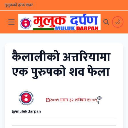
मुलुकको हरेक खबर
🌙
कैलालीको अत्तरियामा
एक पुरुषको शव फेला
२०७९ असार ३२, शनिबार १४:०५
१
@mulukdarpan