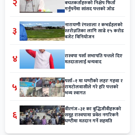
२
बचतकर्ताहरुको निक्षेप फिर्ता
गर्नुपर्नेमा सांसद पन्तको जोड
नारायणी रंगशाला र कभर्डहलको
३
स्तरोन्नतिका लागि साढे १५ करोड
बजेट विनियोजन
४
रास्वपा पर्सा सभापति पन्तले दिए
मतदातालाई धन्यवाद
पर्सा–१ मा घण्टीको लहरः गहवा र
५
रामटोलवासीले गरे हरि पन्तको
भव्य स्वागत
वीरगंज–३१ का बुद्धिजीवीहरूको
६
समूह रास्वपामा प्रवेश नगरिकनै
घण्टीमा मतदान गर्ने सहमति