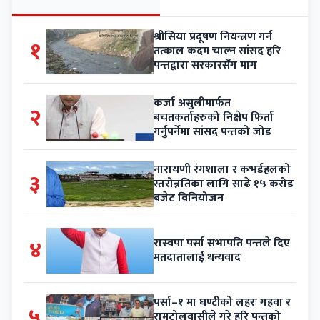
श्रीसिया प्रदूषण नियन्त्रण गर्न
१
तत्काल कदम चाल्न सांसद हरि
पन्तद्वारा सरकारसँग माग
कर्जा असुलीमार्फत
२
बचतकर्ताहरुको निक्षेप फिर्ता
गर्नुपर्नेमा सांसद पन्तको जोड
नारायणी रंगशाला र कभर्डहलको
३
स्तरोन्नतिका लागि साढे १५ करोड
बजेट विनियोजन
४
रास्वपा पर्सा सभापति पन्तले दिए
मतदातालाई धन्यवाद
पर्सा–१ मा घण्टीको लहरः गहवा र
५
रामटोलवासीले गरे हरि पन्तको