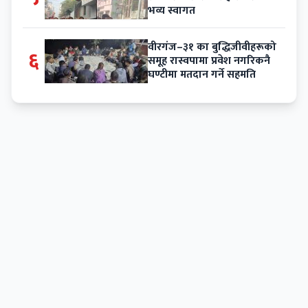
भव्य स्वागत
वीरगंज–३१ का बुद्धिजीवीहरूको
६
समूह रास्वपामा प्रवेश नगरिकनै
घण्टीमा मतदान गर्ने सहमति