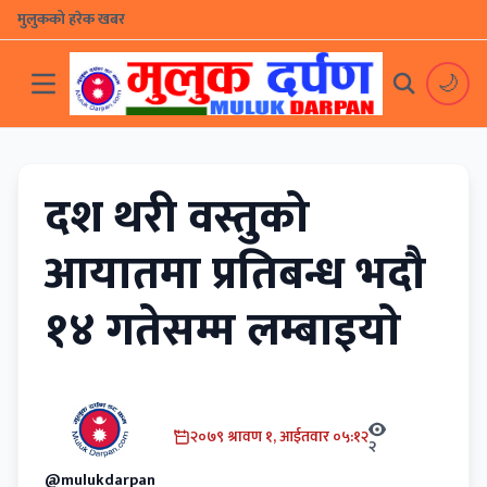
मुलुकको हरेक खबर
🌙
दश थरी वस्तुको
आयातमा प्रतिबन्ध भदौ
१४ गतेसम्म लम्बाइयाे
२०७९ श्रावण १, आईतवार ०५:१२
२
@mulukdarpan