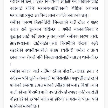
गरीरहेका छन् । उक्त निर्णयको अवज्ञा गर्ने विद्यालयलाई
कारबाई गरिने महानगरपालिकाको शैक्षिक प्रशासन
महाशाखा प्रमुख अरविन्द लाल कर्णले जनाएका छन् ।
गर्मीका कारण बिहानैदेखि जिल्लाको गाउँँ टोल र शहर
बजार सबै सुनसान देखिन्छ । गमीले बालबालिका र
बृद्धबृद्धालाई बढी असर हुनाका साथै गर्मीका कारण ज्वरो,
झाडापखाला, टाईफाईडजस्ता बिरामीको संख्या बढ्दै
गइरहेको स्थानीयबासीले बताए ।यसैगरी घमौरा र अन्य
छालाजन्य रोगले पनि जिल्लाबासीलाई सताउन थालेको छ
।
गर्मीका कारण गाउँँ गाउँँमा रहेका पोखरी, तलाउ, इनार र
नदीहरू पनि सुकिसकेकाले मानिससहित पशुपंक्षीलाई खाने
पानीको समस्या उत्पन्न भएको उनीहरूको भनाइ थियो । धान
बालीको लागि समेत पानी नपर्दा रोपाइँ नभएर कतिपय खेती
बाँझो रहेको छ भने बजारमा हरियो सागसब्जी पाउन पनि
मुस्किल भएको छ ।