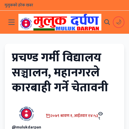
मुलुकको हरेक खबर
🌙
प्रचण्ड गर्मी विद्यालय
सञ्चालन, महानगरले
कारबाही गर्ने चेतावनी
२०७९ श्रावण १, आईतवार १४:५३
९
@mulukdarpan