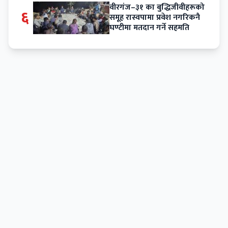
वीरगंज–३१ का बुद्धिजीवीहरूको
६
समूह रास्वपामा प्रवेश नगरिकनै
घण्टीमा मतदान गर्ने सहमति