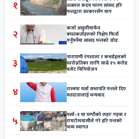
१
तत्काल कदम चाल्न सांसद हरि
पन्तद्वारा सरकारसँग माग
कर्जा असुलीमार्फत
२
बचतकर्ताहरुको निक्षेप फिर्ता
गर्नुपर्नेमा सांसद पन्तको जोड
नारायणी रंगशाला र कभर्डहलको
३
स्तरोन्नतिका लागि साढे १५ करोड
बजेट विनियोजन
४
रास्वपा पर्सा सभापति पन्तले दिए
मतदातालाई धन्यवाद
पर्सा–१ मा घण्टीको लहरः गहवा र
५
रामटोलवासीले गरे हरि पन्तको
भव्य स्वागत