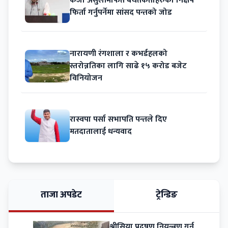
कर्जा असुलीमार्फत बचतकर्ताहरुको निक्षेप
फिर्ता गर्नुपर्नेमा सांसद पन्तको जोड
नारायणी रंगशाला र कभर्डहलको
स्तरोन्नतिका लागि साढे १५ करोड बजेट
विनियोजन
रास्वपा पर्सा सभापति पन्तले दिए
मतदातालाई धन्यवाद
ताजा अपडेट
ट्रेन्डिङ
श्रीसिया प्रदूषण नियन्त्रण गर्न