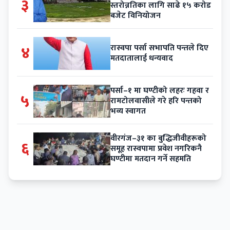
३
स्तरोन्नतिका लागि साढे १५ करोड
बजेट विनियोजन
४
रास्वपा पर्सा सभापति पन्तले दिए
मतदातालाई धन्यवाद
पर्सा–१ मा घण्टीको लहरः गहवा र
५
रामटोलवासीले गरे हरि पन्तको
भव्य स्वागत
वीरगंज–३१ का बुद्धिजीवीहरूको
६
समूह रास्वपामा प्रवेश नगरिकनै
घण्टीमा मतदान गर्ने सहमति