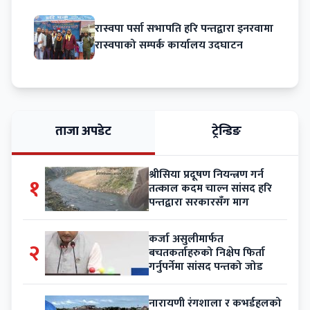
रास्वपा पर्सा सभापति हरि पन्तद्वारा इनरवामा
रास्वपाको सम्पर्क कार्यालय उदघाटन
ताजा अपडेट
ट्रेन्डिङ
श्रीसिया प्रदूषण नियन्त्रण गर्न
१
तत्काल कदम चाल्न सांसद हरि
पन्तद्वारा सरकारसँग माग
कर्जा असुलीमार्फत
२
बचतकर्ताहरुको निक्षेप फिर्ता
गर्नुपर्नेमा सांसद पन्तको जोड
नारायणी रंगशाला र कभर्डहलको