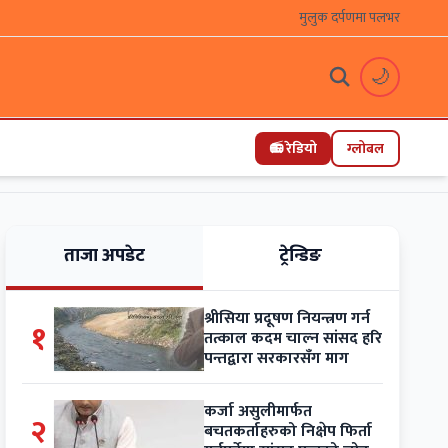
मुलुक दर्पणमा पलभर
🌙
📻 रेडियो
ग्लोबल
ताजा अपडेट
ट्रेन्डिङ
श्रीसिया प्रदूषण नियन्त्रण गर्न
१
तत्काल कदम चाल्न सांसद हरि
पन्तद्वारा सरकारसँग माग
कर्जा असुलीमार्फत
२
बचतकर्ताहरुको निक्षेप फिर्ता