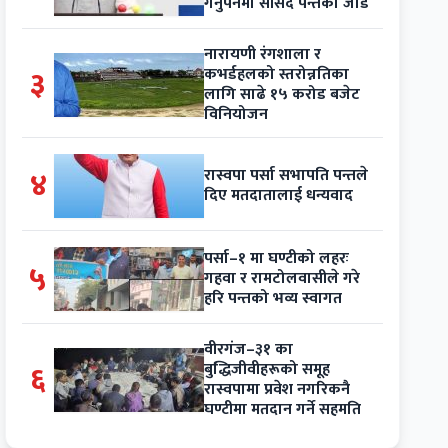
गर्नुपर्नेमा सांसद पन्तको जोड
नारायणी रंगशाला र
३
कभर्डहलको स्तरोन्नतिका
लागि साढे १५ करोड बजेट
विनियोजन
४
रास्वपा पर्सा सभापति पन्तले
दिए मतदातालाई धन्यवाद
पर्सा–१ मा घण्टीको लहरः
५
गहवा र रामटोलवासीले गरे
हरि पन्तको भव्य स्वागत
वीरगंज–३१ का
६
बुद्धिजीवीहरूको समूह
रास्वपामा प्रवेश नगरिकनै
घण्टीमा मतदान गर्ने सहमति