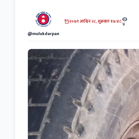
२०७९ आश्विन २८, शुक्रबार १७:४८
|
४
@mulukdarpan