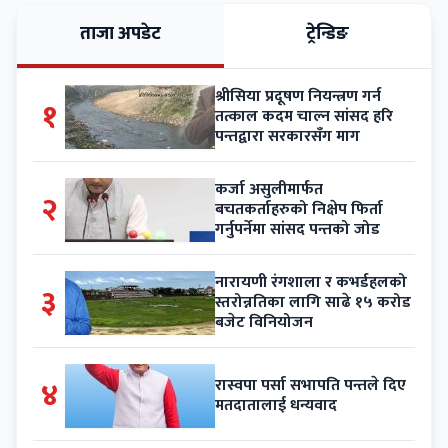
ताजा अपडेट
ट्रेन्डिङ
श्रीसिया प्रदूषण नियन्त्रण गर्न
१
तत्काल कदम चाल्न सांसद हरि
पन्तद्वारा सरकारसँग माग
कर्जा असुलीमार्फत
२
बचतकर्ताहरुको निक्षेप फिर्ता
गर्नुपर्नेमा सांसद पन्तको जोड
नारायणी रंगशाला र कभर्डहलको
३
स्तरोन्नतिका लागि साढे १५ करोड
बजेट विनियोजन
४
रास्वपा पर्सा सभापति पन्तले दिए
मतदातालाई धन्यवाद