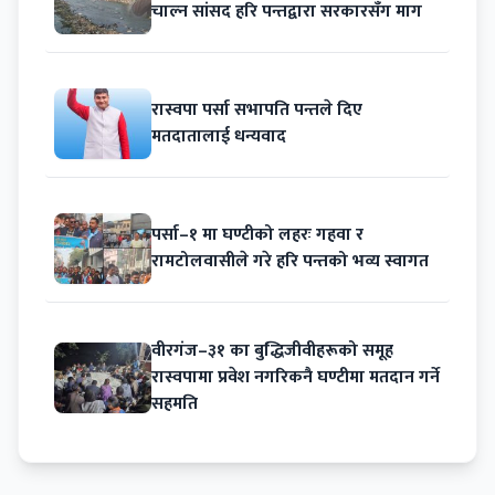
चाल्न सांसद हरि पन्तद्वारा सरकारसँग माग
रास्वपा पर्सा सभापति पन्तले दिए
मतदातालाई धन्यवाद
पर्सा–१ मा घण्टीको लहरः गहवा र
रामटोलवासीले गरे हरि पन्तको भव्य स्वागत
वीरगंज–३१ का बुद्धिजीवीहरूको समूह
रास्वपामा प्रवेश नगरिकनै घण्टीमा मतदान गर्ने
सहमति