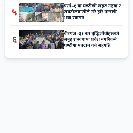
पर्सा–१ मा घण्टीको लहरः गहवा र
५
रामटोलवासीले गरे हरि पन्तको
भव्य स्वागत
वीरगंज–३१ का बुद्धिजीवीहरूको
६
समूह रास्वपामा प्रवेश नगरिकनै
घण्टीमा मतदान गर्ने सहमति