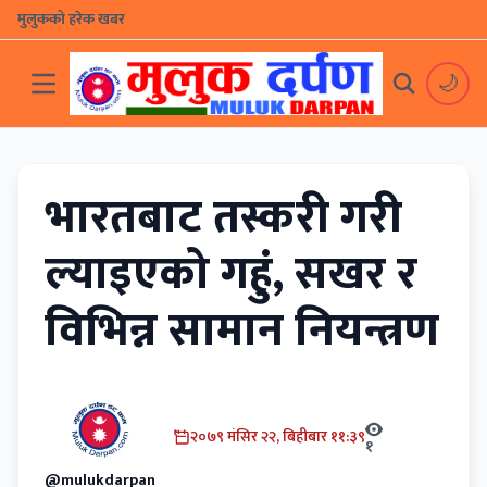
मुलुकको हरेक खबर
🌙
भारतबाट तस्करी गरी
ल्याइएको गहुं, सखर र
विभिन्न सामान नियन्त्रण
२०७९ मंसिर २२, बिहीबार ११:३९
१
@mulukdarpan