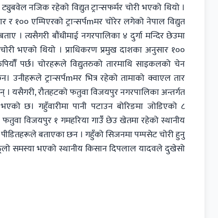
ुबवेल नजिक रहेको विद्युत ट्रान्सफर्मर चोरी भएको थियो ।
र र १०० एम्पिएरको ट्रान्सर्पmमर चोरेर लगेको नेपाल विद्युत
ताए । त्यसैगरी बौंधीमाई नगरपालिका ४ दुर्गा मन्दिर छेउमा
 अघि चोरी भएको थियो । प्राधिकरण प्रमुख दाशका अनुसार १००
पियाँँ पर्छ। चोरहरूले विद्युतरुको तारमाथि साइकलको चेन
दछन। उनीहरूले ट्रान्सर्पmमर भित्र रहेको तामाको क्वाएल तार
का छन् । यसैगरी, रौतहटको फतुवा विजयपुर नगरपालिका अन्तर्गत
 चोरी भएको छ। गहुँवारीमा पानी पटाउन बोरिङमा जोडिएको ८
ो। फतुवा विजयपुर १ गमहरिया गाउँँ छेउ खेतमा रहेको स्थानीय
ीडितहरूले बताएका छन । गहुँको सिजनमा पम्पसेट चोरी हुनु
ई ठूलो समस्या भएको स्थानीय किसान दिपलाल यादवले दुखेसो