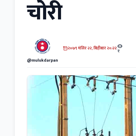
चोरी
२०७९ मंसिर २२, बिहीबार २०:२२
|
१
@mulukdarpan