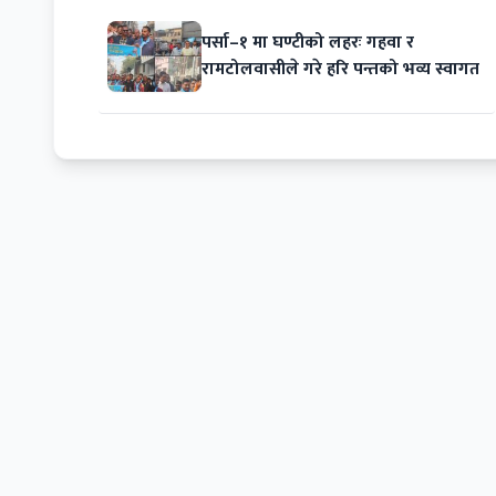
पर्सा–१ मा घण्टीको लहरः गहवा र
रामटोलवासीले गरे हरि पन्तको भव्य स्वागत