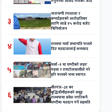
गर्नुपर्नेमा सांसद पन्तको जोड
नारायणी रंगशाला र
३
कभर्डहलको स्तरोन्नतिका
लागि साढे १५ करोड बजेट
विनियोजन
४
रास्वपा पर्सा सभापति पन्तले
दिए मतदातालाई धन्यवाद
पर्सा–१ मा घण्टीको लहरः
५
गहवा र रामटोलवासीले गरे
हरि पन्तको भव्य स्वागत
वीरगंज–३१ का
६
बुद्धिजीवीहरूको समूह
रास्वपामा प्रवेश नगरिकनै
घण्टीमा मतदान गर्ने सहमति