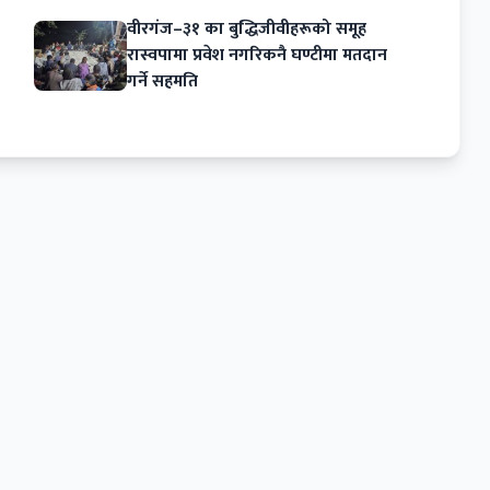
वीरगंज–३१ का बुद्धिजीवीहरूको समूह
रास्वपामा प्रवेश नगरिकनै घण्टीमा मतदान
गर्ने सहमति