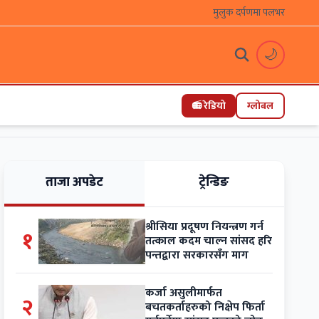
मुलुक दर्पणमा पलभर
🌙
📻 रेडियो
ग्लोबल
ताजा अपडेट
ट्रेन्डिङ
श्रीसिया प्रदूषण नियन्त्रण गर्न
१
तत्काल कदम चाल्न सांसद हरि
पन्तद्वारा सरकारसँग माग
कर्जा असुलीमार्फत
२
बचतकर्ताहरुको निक्षेप फिर्ता