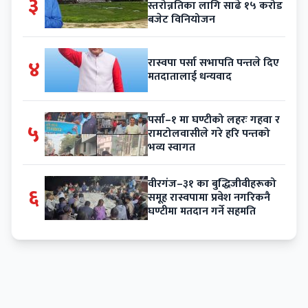
३
स्तरोन्नतिका लागि साढे १५ करोड
बजेट विनियोजन
४
रास्वपा पर्सा सभापति पन्तले दिए
मतदातालाई धन्यवाद
पर्सा–१ मा घण्टीको लहरः गहवा र
५
रामटोलवासीले गरे हरि पन्तको
भव्य स्वागत
वीरगंज–३१ का बुद्धिजीवीहरूको
६
समूह रास्वपामा प्रवेश नगरिकनै
घण्टीमा मतदान गर्ने सहमति