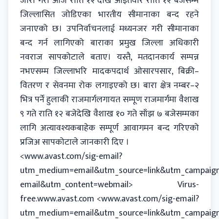
जारी गरी आज राति १२ देखि आइतवार राति १२ बजेसम्म
जिल्लासित जोडिएका भारतीय सीमानाका बन्द रहने
जनाएको छ। उपनिर्वाचनलाई मध्यनजर गरी सीमानाका
बन्द गर्न लागिएको बाराका प्रमुख जिल्ला अधिकारी
नवराज सापकोटाले बताए। यस्तै, मतदानकार्य सम्पन्न
नभएसम्म जिल्लाभरि मादकपदार्थ ओसारपसार, बिक्री–
वितरण र सेवनमा रोक लगाइएको छ। बारा क्षेत्र नम्बर–२
भित्र पर्ने हुलाकी राजमार्गलगायत सम्पूण राजमार्गमा वैशाख
९ गते राति १२ बजेदेखि वैशाख १० गते साँझ ७ बजेसम्मका
लागि अत्यावश्यकबाहेक सम्पूर्ण आवागमन बन्द गरिएको
प्रजिअ सापकोटाले जानकारी दिए ।
<
www.avast.com/sig-email?
utm_medium=email&utm_source=link&utm_campaign
email&utm_content=webmail
> Virus-
free.www.avast.com <
www.avast.com/sig-email?
utm_medium=email&utm_source=link&utm_campaign