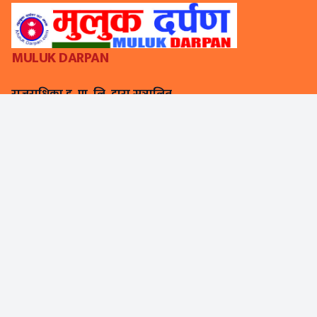
MULUK DARPAN
राजराधिका इ. प्रा. लि. द्वारा सञ्चालित
सञ्चार तथा सूचना प्रविधि मन्त्रालय, सूचना तथा प्रसारण विभागको दर्ता नं:
३४६४–२०७८/७९
टिम