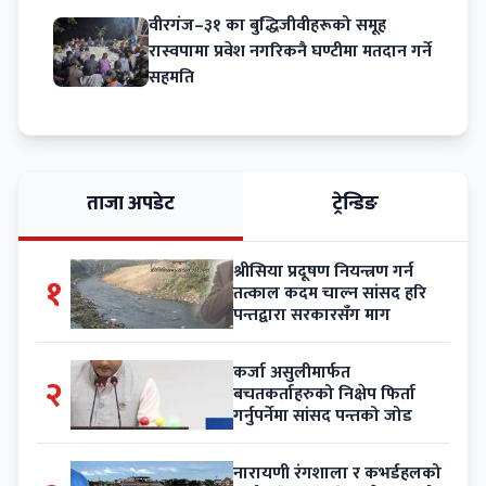
वीरगंज–३१ का बुद्धिजीवीहरूको समूह
रास्वपामा प्रवेश नगरिकनै घण्टीमा मतदान गर्ने
सहमति
ताजा अपडेट
ट्रेन्डिङ
श्रीसिया प्रदूषण नियन्त्रण गर्न
१
तत्काल कदम चाल्न सांसद हरि
पन्तद्वारा सरकारसँग माग
कर्जा असुलीमार्फत
२
बचतकर्ताहरुको निक्षेप फिर्ता
गर्नुपर्नेमा सांसद पन्तको जोड
नारायणी रंगशाला र कभर्डहलको