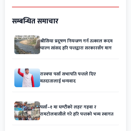
सम्बन्धित समाचार
श्रीसिया प्रदूषण नियन्त्रण गर्न तत्काल कदम
चाल्न सांसद हरि पन्तद्वारा सरकारसँग माग
रास्वपा पर्सा सभापति पन्तले दिए
मतदातालाई धन्यवाद
पर्सा–१ मा घण्टीको लहरः गहवा र
रामटोलवासीले गरे हरि पन्तको भव्य स्वागत