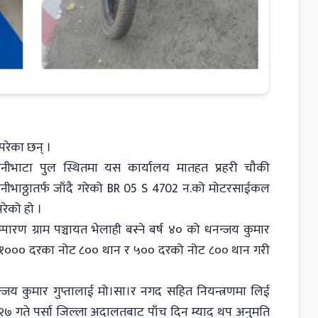
परेका छन् ।
रसौनीभाटा पुल स्थितमा यस कार्यालय मातहत प्रहरी चौकी
सौनीभाठ्ठातर्फ जाँदै गरेको BR 05 S 4702 न.को मोटरसाईकल
रेको हो ।
ारण ग्राम पञ्चायत भेलाही बस्ने बर्ष ४० को धनन्जय कुमार
 रु १००० दरका नोट ८०० थान र ५०० दरको नोट ८०० थान गरी
्जय कुमार गुप्तालाई मो।सा।र नगद सहित नियन्त्रणमा लिई
१।२७ गते पर्सा जिल्ला अदालतबाट पाँच दिन म्याद थप अनुमति