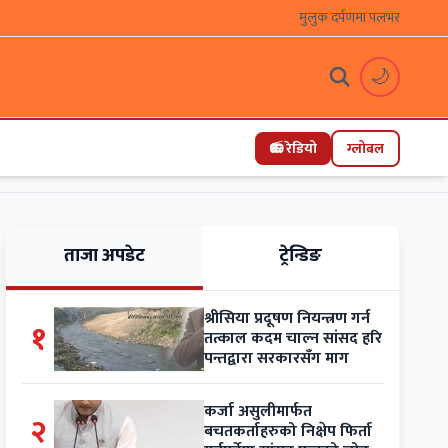
मुलुक दर्पणमा पलभर
🌙
📻 रेडियो
ग्लोबल
ताजा अपडेट
ट्रेन्डिङ
श्रीसिया प्रदूषण नियन्त्रण गर्न
१
तत्काल कदम चाल्न सांसद हरि
पन्तद्वारा सरकारसँग माग
कर्जा असुलीमार्फत
२
बचतकर्ताहरुको निक्षेप फिर्ता