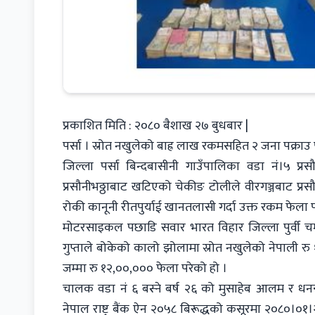
प्रकाशित मिति : २०८० बैशाख २७ बुधबार |
पर्सा । स्रोत नखुलेको बाह्र लाख रकमसहित २ जना पक्राउ 
जिल्ला पर्सा बिन्दबासीनी गाउँपालिका वडा नं।५ प्
प्रसौनीभठ्ठाबाट खटिएको चेकीङ टोलीले वीरगञ्जबाट प्र
रोकी कानूनी रीतपुर्याई खानतलासी गर्दा उक्त रकम फेला प
मोटरसाइकल पछाडि सवार भारत विहार जिल्ला पुर्वी चम्प
गुप्ताले बोकेको कालो झोलामा स्रोत नखुलेको नेपाली
जम्मा रु १२,००,००० फेला परेको हो ।
चालक वडा नं ६ बस्ने बर्ष २६ को मुसाहेब आलम र धनन
नेपाल राष्ट्र बैंक ऐन २०५८ बिरूद्धको कसूरमा २०८०।०