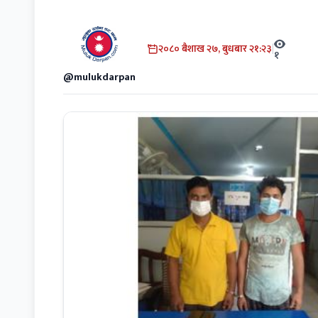
२०८० बैशाख २७, बुधबार २१:२३
|
१
@mulukdarpan