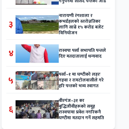
गर्नुपर्नेमा सांसद पन्तको जोड
नारायणी रंगशाला र
३
कभर्डहलको स्तरोन्नतिका
लागि साढे १५ करोड बजेट
विनियोजन
४
रास्वपा पर्सा सभापति पन्तले
दिए मतदातालाई धन्यवाद
पर्सा–१ मा घण्टीको लहरः
५
गहवा र रामटोलवासीले गरे
हरि पन्तको भव्य स्वागत
वीरगंज–३१ का
६
बुद्धिजीवीहरूको समूह
रास्वपामा प्रवेश नगरिकनै
घण्टीमा मतदान गर्ने सहमति