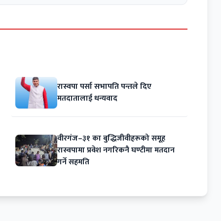
रास्वपा पर्सा सभापति पन्तले दिए
मतदातालाई धन्यवाद
वीरगंज–३१ का बुद्धिजीवीहरूको समूह
रास्वपामा प्रवेश नगरिकनै घण्टीमा मतदान
गर्ने सहमति