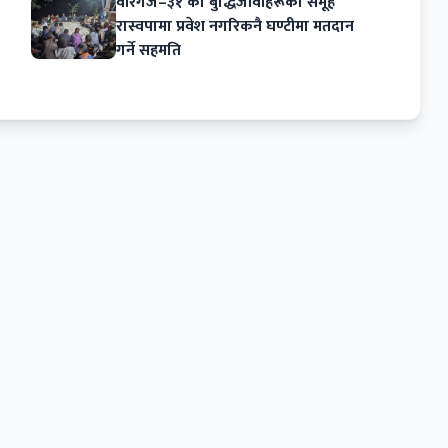
वीरगंज–३१ का बुद्धिजीवीहरूको समूह
रास्वपामा प्रवेश नगरिकनै घण्टीमा मतदान
गर्ने सहमति