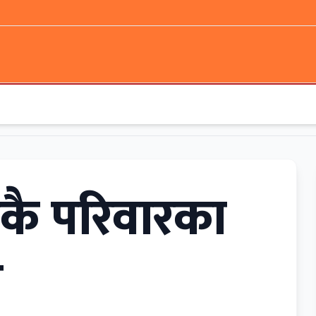
ै परिवारका
े