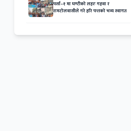
पर्सा–१ मा घण्टीको लहरः गहवा र
रामटोलवासीले गरे हरि पन्तको भव्य स्वागत