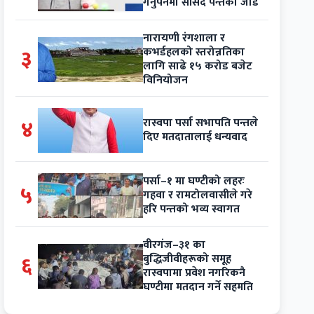
गर्नुपर्नेमा सांसद पन्तको जोड
नारायणी रंगशाला र
३
कभर्डहलको स्तरोन्नतिका
लागि साढे १५ करोड बजेट
विनियोजन
४
रास्वपा पर्सा सभापति पन्तले
दिए मतदातालाई धन्यवाद
पर्सा–१ मा घण्टीको लहरः
५
गहवा र रामटोलवासीले गरे
हरि पन्तको भव्य स्वागत
वीरगंज–३१ का
६
बुद्धिजीवीहरूको समूह
रास्वपामा प्रवेश नगरिकनै
घण्टीमा मतदान गर्ने सहमति