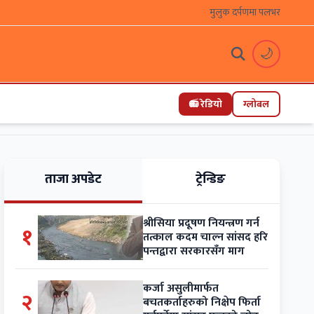
मुलुक दर्पणमा पलभर
🌙
📻 रेडियो
ग्लोबल
ताजा अपडेट
ट्रेन्डिङ
श्रीसिया प्रदूषण नियन्त्रण गर्न
१
तत्काल कदम चाल्न सांसद हरि
पन्तद्वारा सरकारसँग माग
कर्जा असुलीमार्फत
२
बचतकर्ताहरुको निक्षेप फिर्ता