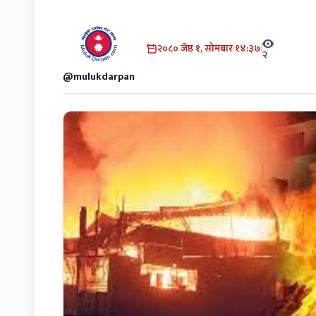
२०८० जेष्ठ १, सोमबार १४:३७
|
२
@mulukdarpan