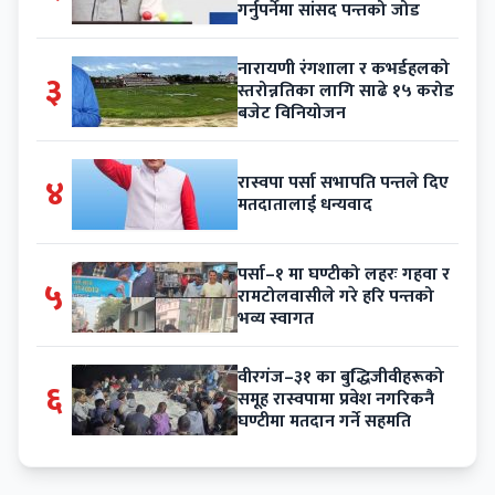
गर्नुपर्नेमा सांसद पन्तको जोड
नारायणी रंगशाला र कभर्डहलको
३
स्तरोन्नतिका लागि साढे १५ करोड
बजेट विनियोजन
४
रास्वपा पर्सा सभापति पन्तले दिए
मतदातालाई धन्यवाद
पर्सा–१ मा घण्टीको लहरः गहवा र
५
रामटोलवासीले गरे हरि पन्तको
भव्य स्वागत
वीरगंज–३१ का बुद्धिजीवीहरूको
६
समूह रास्वपामा प्रवेश नगरिकनै
घण्टीमा मतदान गर्ने सहमति