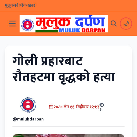
मुलुकको हरेक खबर
🌙
गोली प्रहारबाट
रौतहटमा वृद्धको हत्या
२०८० जेष्ठ ११, बिहीबार १२:१३
१
@mulukdarpan