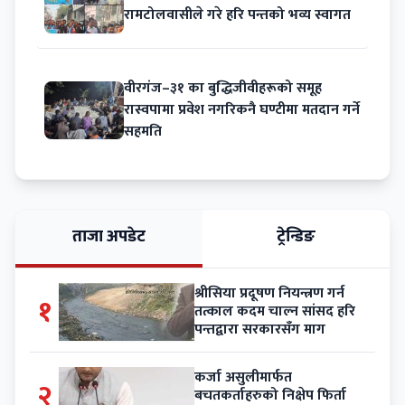
रामटोलवासीले गरे हरि पन्तको भव्य स्वागत
वीरगंज–३१ का बुद्धिजीवीहरूको समूह
रास्वपामा प्रवेश नगरिकनै घण्टीमा मतदान गर्ने
सहमति
ताजा अपडेट
ट्रेन्डिङ
श्रीसिया प्रदूषण नियन्त्रण गर्न
१
तत्काल कदम चाल्न सांसद हरि
पन्तद्वारा सरकारसँग माग
कर्जा असुलीमार्फत
२
बचतकर्ताहरुको निक्षेप फिर्ता