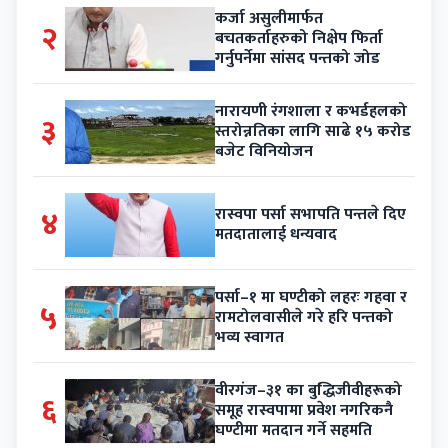
कर्जा असुलीमार्फत
२
बचतकर्ताहरुको निक्षेप फिर्ता
गर्नुपर्नेमा सांसद पन्तको जोड
नारायणी रंगशाला र कभर्डहलको
३
स्तरोन्नतिका लागि साढे १५ करोड
बजेट विनियोजन
४
रास्वपा पर्सा सभापति पन्तले दिए
मतदातालाई धन्यवाद
पर्सा–१ मा घण्टीको लहरः गहवा र
५
रामटोलवासीले गरे हरि पन्तको
भव्य स्वागत
वीरगंज–३१ का बुद्धिजीवीहरूको
६
समूह रास्वपामा प्रवेश नगरिकनै
घण्टीमा मतदान गर्ने सहमति