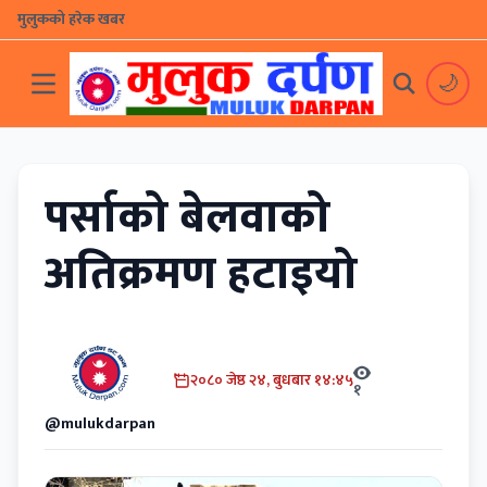
मुलुकको हरेक खबर
🌙
पर्साको बेलवाको
अतिक्रमण हटाइयो
२०८० जेष्ठ २४, बुधबार १४:४५
१
@mulukdarpan