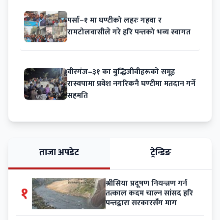
पर्सा–१ मा घण्टीको लहरः गहवा र
रामटोलवासीले गरे हरि पन्तको भव्य स्वागत
वीरगंज–३१ का बुद्धिजीवीहरूको समूह
रास्वपामा प्रवेश नगरिकनै घण्टीमा मतदान गर्ने
सहमति
ताजा अपडेट
ट्रेन्डिङ
श्रीसिया प्रदूषण नियन्त्रण गर्न
१
तत्काल कदम चाल्न सांसद हरि
पन्तद्वारा सरकारसँग माग