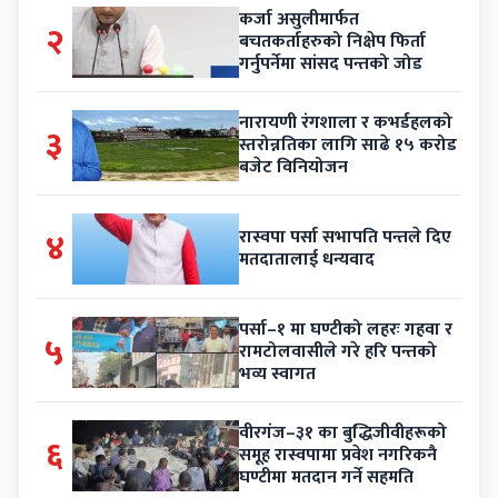
कर्जा असुलीमार्फत
२
बचतकर्ताहरुको निक्षेप फिर्ता
गर्नुपर्नेमा सांसद पन्तको जोड
नारायणी रंगशाला र कभर्डहलको
३
स्तरोन्नतिका लागि साढे १५ करोड
बजेट विनियोजन
४
रास्वपा पर्सा सभापति पन्तले दिए
मतदातालाई धन्यवाद
पर्सा–१ मा घण्टीको लहरः गहवा र
५
रामटोलवासीले गरे हरि पन्तको
भव्य स्वागत
वीरगंज–३१ का बुद्धिजीवीहरूको
६
समूह रास्वपामा प्रवेश नगरिकनै
घण्टीमा मतदान गर्ने सहमति