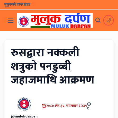
मुलुकको हरेक खबर
🌙
रुसद्वारा नक्कली
शत्रुको पनडुब्बी
जहाजमाथि आक्रमण
२०८० जेष्ठ ३०, मंगलवार १२:३९
१
@mulukdarpan