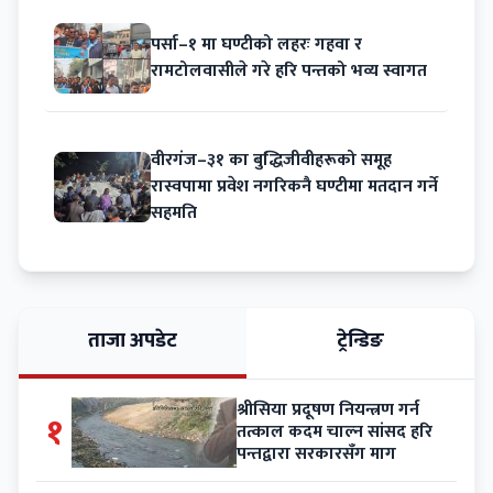
पर्सा–१ मा घण्टीको लहरः गहवा र
रामटोलवासीले गरे हरि पन्तको भव्य स्वागत
वीरगंज–३१ का बुद्धिजीवीहरूको समूह
रास्वपामा प्रवेश नगरिकनै घण्टीमा मतदान गर्ने
सहमति
ताजा अपडेट
ट्रेन्डिङ
श्रीसिया प्रदूषण नियन्त्रण गर्न
१
तत्काल कदम चाल्न सांसद हरि
पन्तद्वारा सरकारसँग माग