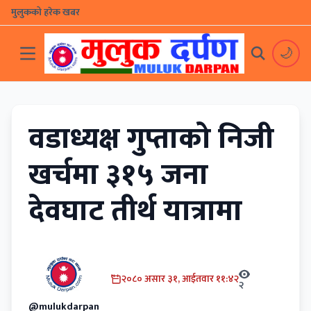
मुलुकको हरेक खबर
🌙
वडाध्यक्ष गुप्ताको निजी
खर्चमा ३१५ जना
देवघाट तीर्थ यात्रामा
२०८० असार ३१, आईतवार ११:४२
२
@mulukdarpan