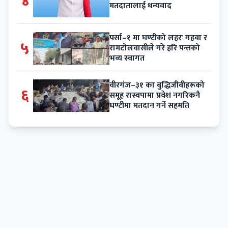
४
मतदातालाई धन्यवाद
पर्सा–१ मा घण्टीको लहरः गहवा र
५
रामटोलवासीले गरे हरि पन्तको
भव्य स्वागत
वीरगंज–३१ का बुद्धिजीवीहरूको
६
समूह रास्वपामा प्रवेश नगरिकनै
घण्टीमा मतदान गर्ने सहमति