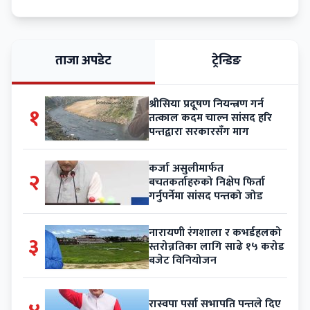
ताजा अपडेट
ट्रेन्डिङ
श्रीसिया प्रदूषण नियन्त्रण गर्न
१
तत्काल कदम चाल्न सांसद हरि
पन्तद्वारा सरकारसँग माग
कर्जा असुलीमार्फत
२
बचतकर्ताहरुको निक्षेप फिर्ता
गर्नुपर्नेमा सांसद पन्तको जोड
नारायणी रंगशाला र कभर्डहलको
३
स्तरोन्नतिका लागि साढे १५ करोड
बजेट विनियोजन
रास्वपा पर्सा सभापति पन्तले दिए