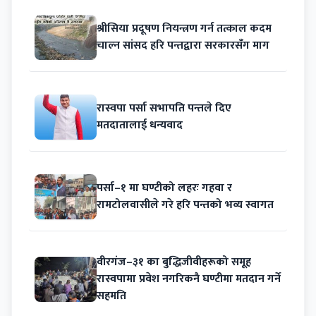
श्रीसिया प्रदूषण नियन्त्रण गर्न तत्काल कदम
चाल्न सांसद हरि पन्तद्वारा सरकारसँग माग
रास्वपा पर्सा सभापति पन्तले दिए
मतदातालाई धन्यवाद
पर्सा–१ मा घण्टीको लहरः गहवा र
रामटोलवासीले गरे हरि पन्तको भव्य स्वागत
वीरगंज–३१ का बुद्धिजीवीहरूको समूह
रास्वपामा प्रवेश नगरिकनै घण्टीमा मतदान गर्ने
सहमति