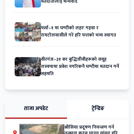
मतदातालाई धन्यवाद
पर्सा–१ मा घण्टीको लहरः गहवा र
रामटोलवासीले गरे हरि पन्तको भव्य स्वागत
वीरगंज–३१ का बुद्धिजीवीहरूको समूह
रास्वपामा प्रवेश नगरिकनै घण्टीमा मतदान गर्ने
सहमति
ताजा अपडेट
ट्रेन्डिङ
श्रीसिया प्रदूषण नियन्त्रण गर्न
१
तत्काल कदम चाल्न सांसद हरि