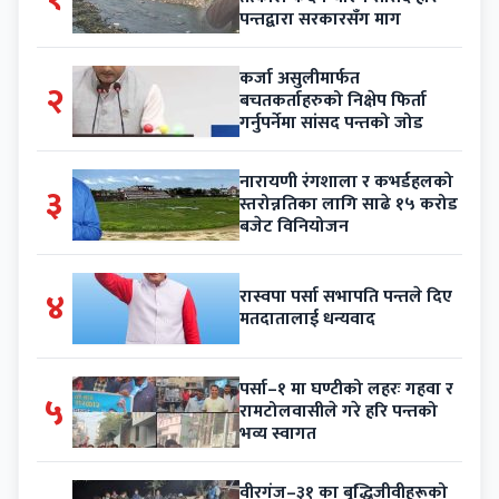
पन्तद्वारा सरकारसँग माग
कर्जा असुलीमार्फत
२
बचतकर्ताहरुको निक्षेप फिर्ता
गर्नुपर्नेमा सांसद पन्तको जोड
नारायणी रंगशाला र कभर्डहलको
३
स्तरोन्नतिका लागि साढे १५ करोड
बजेट विनियोजन
४
रास्वपा पर्सा सभापति पन्तले दिए
मतदातालाई धन्यवाद
पर्सा–१ मा घण्टीको लहरः गहवा र
५
रामटोलवासीले गरे हरि पन्तको
भव्य स्वागत
वीरगंज–३१ का बुद्धिजीवीहरूको