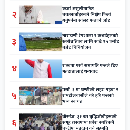
कर्जा असुलीमार्फत
२
बचतकर्ताहरुको निक्षेप फिर्ता
गर्नुपर्नेमा सांसद पन्तको जोड
नारायणी रंगशाला र कभर्डहलको
३
स्तरोन्नतिका लागि साढे १५ करोड
बजेट विनियोजन
४
रास्वपा पर्सा सभापति पन्तले दिए
मतदातालाई धन्यवाद
पर्सा–१ मा घण्टीको लहरः गहवा र
५
रामटोलवासीले गरे हरि पन्तको
भव्य स्वागत
वीरगंज–३१ का बुद्धिजीवीहरूको
६
समूह रास्वपामा प्रवेश नगरिकनै
घण्टीमा मतदान गर्ने सहमति