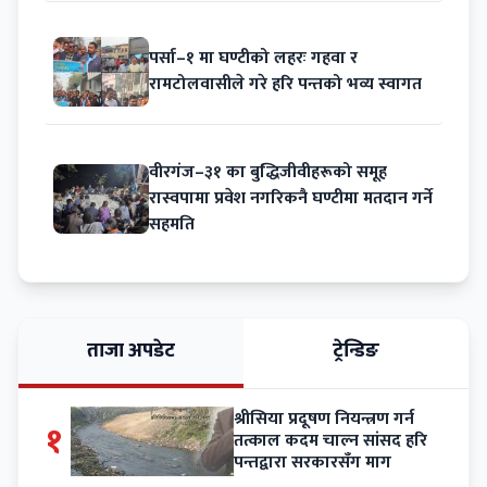
पर्सा–१ मा घण्टीको लहरः गहवा र
रामटोलवासीले गरे हरि पन्तको भव्य स्वागत
वीरगंज–३१ का बुद्धिजीवीहरूको समूह
रास्वपामा प्रवेश नगरिकनै घण्टीमा मतदान गर्ने
सहमति
ताजा अपडेट
ट्रेन्डिङ
श्रीसिया प्रदूषण नियन्त्रण गर्न
१
तत्काल कदम चाल्न सांसद हरि
पन्तद्वारा सरकारसँग माग