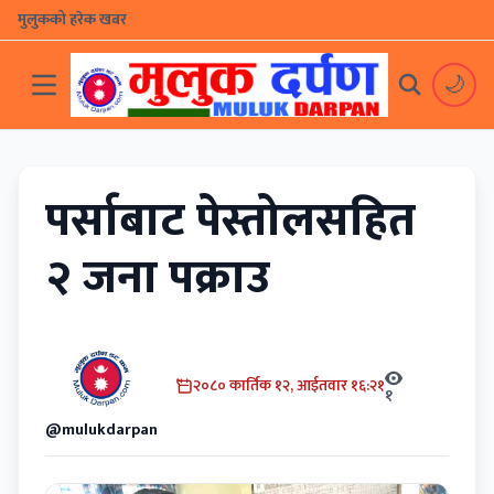
मुलुकको हरेक खबर
🌙
पर्साबाट पेस्तोलसहित
२ जना पक्राउ
२०८० कार्तिक १२, आईतवार १६:२१
१
@mulukdarpan