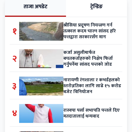
ताजा अपडेट
ट्रेन्डिङ
श्रीसिया प्रदूषण नियन्त्रण गर्न
१
तत्काल कदम चाल्न सांसद हरि
पन्तद्वारा सरकारसँग माग
कर्जा असुलीमार्फत
२
बचतकर्ताहरुको निक्षेप फिर्ता
गर्नुपर्नेमा सांसद पन्तको जोड
नारायणी रंगशाला र कभर्डहलको
३
स्तरोन्नतिका लागि साढे १५ करोड
बजेट विनियोजन
४
रास्वपा पर्सा सभापति पन्तले दिए
मतदातालाई धन्यवाद