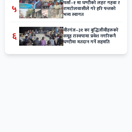
पर्सा–१ मा घण्टीको लहरः गहवा र
५
रामटोलवासीले गरे हरि पन्तको
भव्य स्वागत
वीरगंज–३१ का बुद्धिजीवीहरूको
६
समूह रास्वपामा प्रवेश नगरिकनै
घण्टीमा मतदान गर्ने सहमति