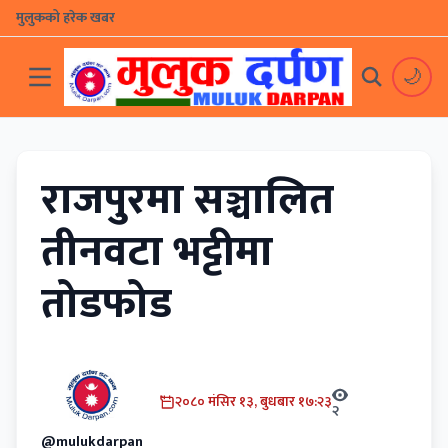
मुलुकको हरेक खबर
🌙
राजपुरमा सञ्चालित
तीनवटा भट्टीमा
तोडफोड
२०८० मंसिर १३, बुधबार १७:२३
२
@mulukdarpan