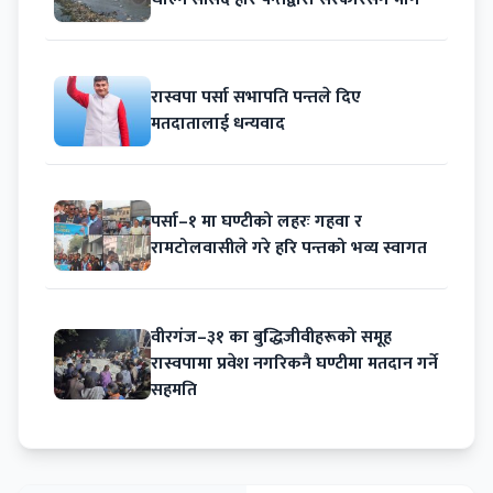
रास्वपा पर्सा सभापति पन्तले दिए
मतदातालाई धन्यवाद
पर्सा–१ मा घण्टीको लहरः गहवा र
रामटोलवासीले गरे हरि पन्तको भव्य स्वागत
वीरगंज–३१ का बुद्धिजीवीहरूको समूह
रास्वपामा प्रवेश नगरिकनै घण्टीमा मतदान गर्ने
सहमति