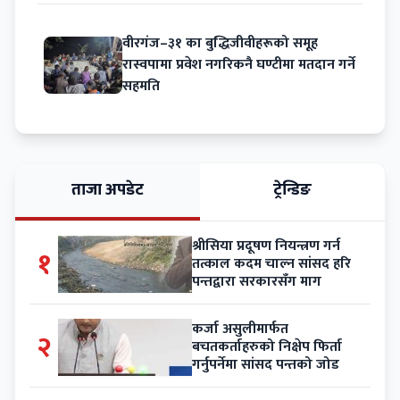
वीरगंज–३१ का बुद्धिजीवीहरूको समूह
रास्वपामा प्रवेश नगरिकनै घण्टीमा मतदान गर्ने
सहमति
ताजा अपडेट
ट्रेन्डिङ
श्रीसिया प्रदूषण नियन्त्रण गर्न
१
तत्काल कदम चाल्न सांसद हरि
पन्तद्वारा सरकारसँग माग
कर्जा असुलीमार्फत
२
बचतकर्ताहरुको निक्षेप फिर्ता
गर्नुपर्नेमा सांसद पन्तको जोड