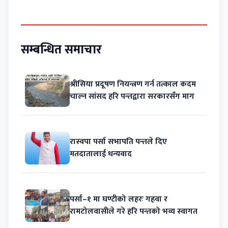
सम्बन्धित समाचार
श्रीसिया प्रदूषण नियन्त्रण गर्न तत्काल कदम
चाल्न सांसद हरि पन्तद्वारा सरकारसँग माग
रास्वपा पर्सा सभापति पन्तले दिए
मतदातालाई धन्यवाद
पर्सा–१ मा घण्टीको लहरः गहवा र
रामटोलवासीले गरे हरि पन्तको भव्य स्वागत