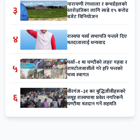
नारायणी रंगशाला र कभर्डहलको
३
स्तरोन्नतिका लागि साढे १५ करोड
बजेट विनियोजन
४
रास्वपा पर्सा सभापति पन्तले दिए
मतदातालाई धन्यवाद
पर्सा–१ मा घण्टीको लहरः गहवा र
५
रामटोलवासीले गरे हरि पन्तको
भव्य स्वागत
वीरगंज–३१ का बुद्धिजीवीहरूको
६
समूह रास्वपामा प्रवेश नगरिकनै
घण्टीमा मतदान गर्ने सहमति