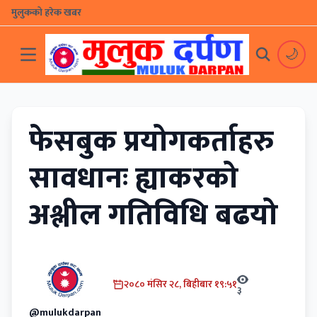
मुलुकको हरेक खबर
🌙
फेसबुक प्रयोगकर्ताहरु
सावधानः ह्याकरको
अश्लील गतिविधि बढयो
२०८० मंसिर २८, बिहीबार १९:५१
३
@mulukdarpan