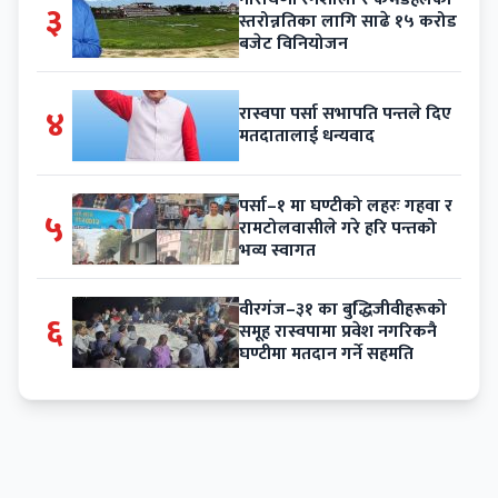
३
स्तरोन्नतिका लागि साढे १५ करोड
बजेट विनियोजन
४
रास्वपा पर्सा सभापति पन्तले दिए
मतदातालाई धन्यवाद
पर्सा–१ मा घण्टीको लहरः गहवा र
५
रामटोलवासीले गरे हरि पन्तको
भव्य स्वागत
वीरगंज–३१ का बुद्धिजीवीहरूको
६
समूह रास्वपामा प्रवेश नगरिकनै
घण्टीमा मतदान गर्ने सहमति