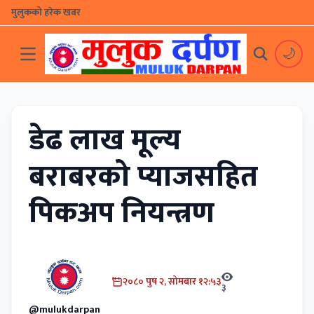
मुलुकको हरेक खबर
🌙
डेढ लाख मूल्य
बराबरको प्याजसहित
पिकअप नियन्त्रण
२०८० पुष २, सोमबार १२:५३
३
@mulukdarpan