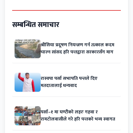
सम्बन्धित समाचार
श्रीसिया प्रदूषण नियन्त्रण गर्न तत्काल कदम
चाल्न सांसद हरि पन्तद्वारा सरकारसँग माग
रास्वपा पर्सा सभापति पन्तले दिए
मतदातालाई धन्यवाद
पर्सा–१ मा घण्टीको लहरः गहवा र
रामटोलवासीले गरे हरि पन्तको भव्य स्वागत