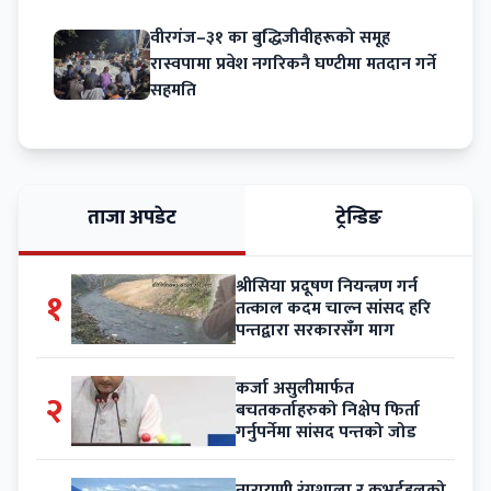
वीरगंज–३१ का बुद्धिजीवीहरूको समूह
रास्वपामा प्रवेश नगरिकनै घण्टीमा मतदान गर्ने
सहमति
ताजा अपडेट
ट्रेन्डिङ
श्रीसिया प्रदूषण नियन्त्रण गर्न
१
तत्काल कदम चाल्न सांसद हरि
पन्तद्वारा सरकारसँग माग
कर्जा असुलीमार्फत
२
बचतकर्ताहरुको निक्षेप फिर्ता
गर्नुपर्नेमा सांसद पन्तको जोड
नारायणी रंगशाला र कभर्डहलको