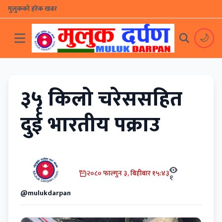
मुलुकको हरेक खबर
🌙
३५ किलो चरेससहित
दुर्ई भारतीय पक्राउ
२०८० फाल्गुन ३, बिहीबार १५:४३
१
@mulukdarpan