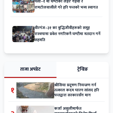
पर्सा–१ मा घण्टीको लहरः गहवा र
रामटोलवासीले गरे हरि पन्तको भव्य स्वागत
वीरगंज–३१ का बुद्धिजीवीहरूको समूह
रास्वपामा प्रवेश नगरिकनै घण्टीमा मतदान गर्ने
सहमति
ताजा अपडेट
ट्रेन्डिङ
श्रीसिया प्रदूषण नियन्त्रण गर्न
१
तत्काल कदम चाल्न सांसद हरि
पन्तद्वारा सरकारसँग माग
कर्जा असुलीमार्फत