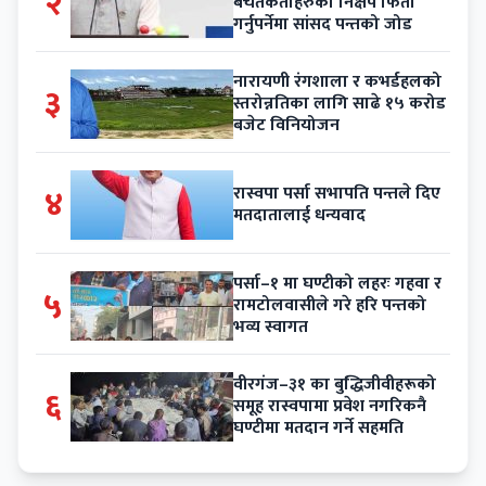
२
बचतकर्ताहरुको निक्षेप फिर्ता
गर्नुपर्नेमा सांसद पन्तको जोड
नारायणी रंगशाला र कभर्डहलको
३
स्तरोन्नतिका लागि साढे १५ करोड
बजेट विनियोजन
४
रास्वपा पर्सा सभापति पन्तले दिए
मतदातालाई धन्यवाद
पर्सा–१ मा घण्टीको लहरः गहवा र
५
रामटोलवासीले गरे हरि पन्तको
भव्य स्वागत
वीरगंज–३१ का बुद्धिजीवीहरूको
६
समूह रास्वपामा प्रवेश नगरिकनै
घण्टीमा मतदान गर्ने सहमति