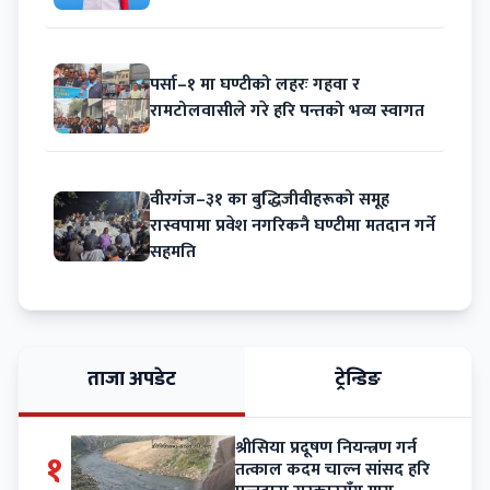
पर्सा–१ मा घण्टीको लहरः गहवा र
रामटोलवासीले गरे हरि पन्तको भव्य स्वागत
वीरगंज–३१ का बुद्धिजीवीहरूको समूह
रास्वपामा प्रवेश नगरिकनै घण्टीमा मतदान गर्ने
सहमति
ताजा अपडेट
ट्रेन्डिङ
श्रीसिया प्रदूषण नियन्त्रण गर्न
१
तत्काल कदम चाल्न सांसद हरि