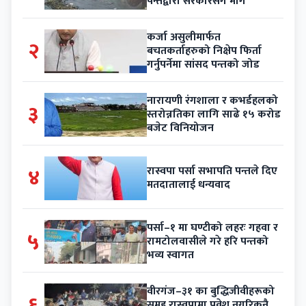
पन्तद्वारा सरकारसँग माग
कर्जा असुलीमार्फत
२
बचतकर्ताहरुको निक्षेप फिर्ता
गर्नुपर्नेमा सांसद पन्तको जोड
नारायणी रंगशाला र कभर्डहलको
३
स्तरोन्नतिका लागि साढे १५ करोड
बजेट विनियोजन
४
रास्वपा पर्सा सभापति पन्तले दिए
मतदातालाई धन्यवाद
पर्सा–१ मा घण्टीको लहरः गहवा र
५
रामटोलवासीले गरे हरि पन्तको
भव्य स्वागत
वीरगंज–३१ का बुद्धिजीवीहरूको
६
समूह रास्वपामा प्रवेश नगरिकनै