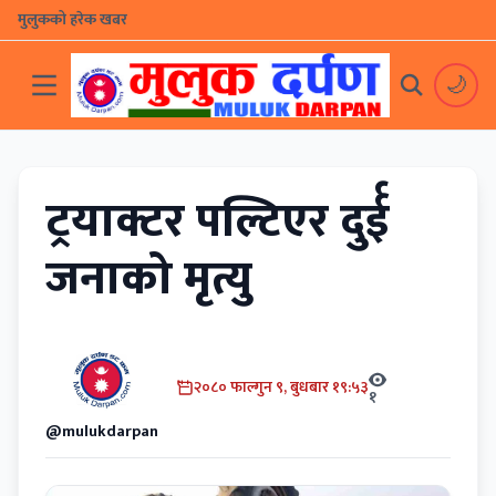
मुलुकको हरेक खबर
🌙
ट्रयाक्टर पल्टिएर दुर्ई
जनाको मृत्यु
२०८० फाल्गुन ९, बुधबार १९:५३
१
@mulukdarpan