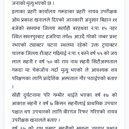
जनाको मृत्यु भएको छ ।
इलाका प्रहरी कार्यालय गरूडाका प्रहरी नायव उपरीक्षक
ओम प्रकाश खनालले दिएको जानकारी अनुसार बिहान ११
बजेको समयमा जिल्ला सर्लाही बरहथवा न.पा. १५ नहर
स्थित समनपुरबाट हजरिया तर्पm आउदै गरेको नम्बर प्रस्ट
नभएको ट्याक्टर घटना स्थलमा रहेको उक्त ट्रयाक्टर
चालक जिल्ला रौतहट गढिमाई न.पा. ९ बस्ने वर्ष ५५ को जय
लाल सहनी र वर्ष ५० को राम नाथ सहनी सिटीअस्पताल
गरूडा मा चेकजाँच गर्दा मृत्युु भएको ले आवश्यक शव
परिक्षणका लागि प्रादेशिक अस्पताल गौर पठाईएको बताए
।
सोही दुर्घटनामा परि गम्भीर धाईते भएका वर्ष १७ को
आकाश सहनी र वर्ष ७ किसन सहनीलाई प्राथमिक उपचार
पश्चात थप उपचारको लागि वीरगंज रिफर गरिएको नायव
उपरीक्षक खनालले बताए ।
वर्ष ६७ को राम प्रसाद सहनीको समान्य उपचार पश्चात