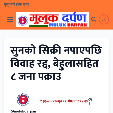
मुलुकको हरेक खबर
🌙
सुनको सिक्री नपाएपछि
विवाह रद्द, बेहुलासहित
८ जना पक्राउ
२०८० फाल्गुन २९, मंगलवार १५:२४
१
@mulukdarpan