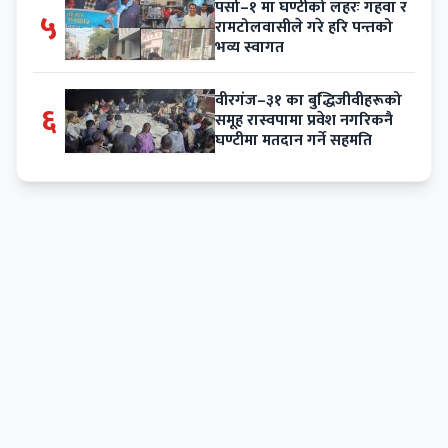
पर्सा–१ मा घण्टीको लहरः गहवा र
५
रामटोलवासीले गरे हरि पन्तको
भव्य स्वागत
वीरगंज–३१ का बुद्धिजीवीहरूको
६
समूह रास्वपामा प्रवेश नगरिकनै
घण्टीमा मतदान गर्ने सहमति