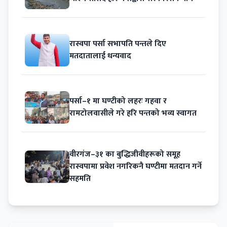
रास्वपा पर्सा सभापति पन्तले दिए
मतदातालाई धन्यवाद
पर्सा–१ मा घण्टीको लहरः गहवा र
रामटोलवासीले गरे हरि पन्तको भव्य स्वागत
वीरगंज–३१ का बुद्धिजीवीहरूको समूह
रास्वपामा प्रवेश नगरिकनै घण्टीमा मतदान गर्ने
सहमति