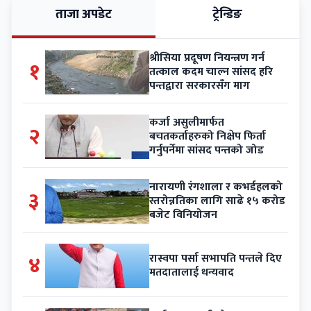
ताजा अपडेट
ट्रेन्डिङ
श्रीसिया प्रदूषण नियन्त्रण गर्न
१
तत्काल कदम चाल्न सांसद हरि
पन्तद्वारा सरकारसँग माग
कर्जा असुलीमार्फत
२
बचतकर्ताहरुको निक्षेप फिर्ता
गर्नुपर्नेमा सांसद पन्तको जोड
नारायणी रंगशाला र कभर्डहलको
३
स्तरोन्नतिका लागि साढे १५ करोड
बजेट विनियोजन
४
रास्वपा पर्सा सभापति पन्तले दिए
मतदातालाई धन्यवाद