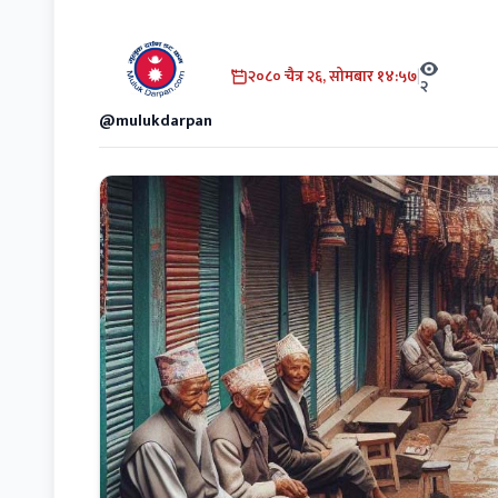
२०८० चैत्र २६, सोमबार १४:५७
|
२
@mulukdarpan