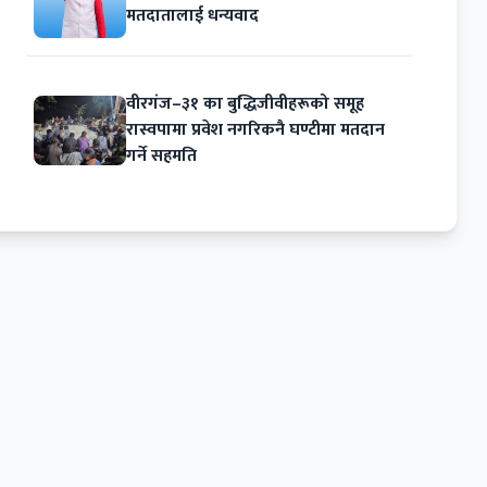
मतदातालाई धन्यवाद
वीरगंज–३१ का बुद्धिजीवीहरूको समूह
रास्वपामा प्रवेश नगरिकनै घण्टीमा मतदान
गर्ने सहमति