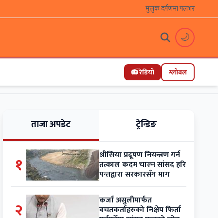
मुलुक दर्पणमा पलभर
🌙
📻 रेडियो
ग्लोबल
ताजा अपडेट
ट्रेन्डिङ
श्रीसिया प्रदूषण नियन्त्रण गर्न
१
तत्काल कदम चाल्न सांसद हरि
पन्तद्वारा सरकारसँग माग
कर्जा असुलीमार्फत
२
बचतकर्ताहरुको निक्षेप फिर्ता