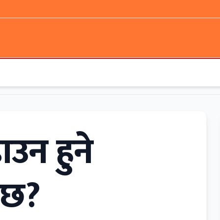
उन हुने
दैछ?