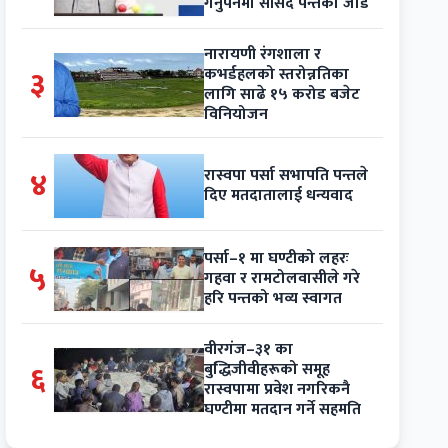
गर्नुपर्नेमा सांसद पन्तको जोड
नारायणी रंगशाला र
३
कभर्डहलको स्तरोन्नतिका
लागि साढे १५ करोड बजेट
विनियोजन
४
रास्वपा पर्सा सभापति पन्तले
दिए मतदातालाई धन्यवाद
पर्सा–१ मा घण्टीको लहरः
५
गहवा र रामटोलवासीले गरे
हरि पन्तको भव्य स्वागत
वीरगंज–३१ का
६
बुद्धिजीवीहरूको समूह
रास्वपामा प्रवेश नगरिकनै
घण्टीमा मतदान गर्ने सहमति