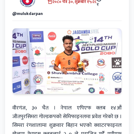
२०८० चैत्र ३०, शुक्रबार १५:२८
१
@mulukdarpan
वीरगंज, ३० चैत । नेपाल एपिएफ क्लब १४औं
जीतपुरसिमरा गोल्डकपको सेमिफाइनलमा प्रवेश गरेको छ ।
सिमरा रंगशालामा शुक्रवार बिहान भएको क्वाटरफाइनल
खेलमा फ्रेण्ड्स क्लबलाई २–० ले पराजित गर्दै एपीएफ