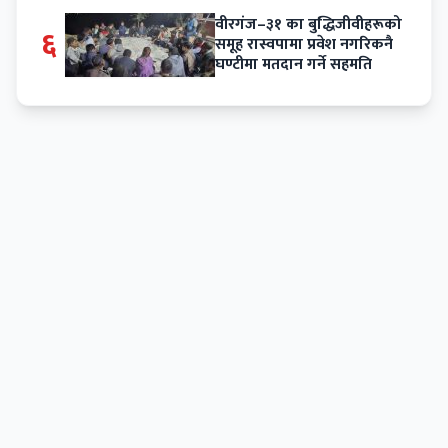
वीरगंज–३१ का बुद्धिजीवीहरूको
६
समूह रास्वपामा प्रवेश नगरिकनै
घण्टीमा मतदान गर्ने सहमति