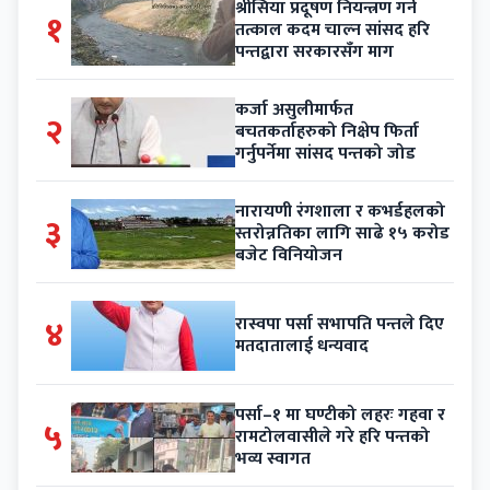
श्रीसिया प्रदूषण नियन्त्रण गर्न
१
तत्काल कदम चाल्न सांसद हरि
पन्तद्वारा सरकारसँग माग
कर्जा असुलीमार्फत
२
बचतकर्ताहरुको निक्षेप फिर्ता
गर्नुपर्नेमा सांसद पन्तको जोड
नारायणी रंगशाला र कभर्डहलको
३
स्तरोन्नतिका लागि साढे १५ करोड
बजेट विनियोजन
४
रास्वपा पर्सा सभापति पन्तले दिए
मतदातालाई धन्यवाद
पर्सा–१ मा घण्टीको लहरः गहवा र
५
रामटोलवासीले गरे हरि पन्तको
भव्य स्वागत