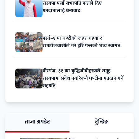
रास्वपा पर्सा सभापति पन्तले दिए
मतदातालाई धन्यवाद
पर्सा–१ मा घण्टीको लहरः गहवा र
रामटोलवासीले गरे हरि पन्तको भव्य स्वागत
वीरगंज–३१ का बुद्धिजीवीहरूको समूह
रास्वपामा प्रवेश नगरिकनै घण्टीमा मतदान गर्ने
सहमति
ताजा अपडेट
ट्रेन्डिङ