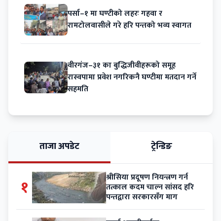
पर्सा–१ मा घण्टीको लहरः गहवा र
रामटोलवासीले गरे हरि पन्तको भव्य स्वागत
वीरगंज–३१ का बुद्धिजीवीहरूको समूह
रास्वपामा प्रवेश नगरिकनै घण्टीमा मतदान गर्ने
सहमति
ताजा अपडेट
ट्रेन्डिङ
श्रीसिया प्रदूषण नियन्त्रण गर्न
१
तत्काल कदम चाल्न सांसद हरि
पन्तद्वारा सरकारसँग माग