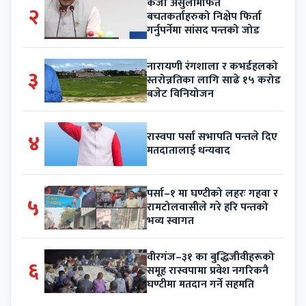
कर्जा असुलीमार्फत
२
बचतकर्ताहरुको निक्षेप फिर्ता
गर्नुपर्नेमा सांसद पन्तको जोड
नारायणी रंगशाला र कभर्डहलको
३
स्तरोन्नतिका लागि साढे १५ करोड
बजेट विनियोजन
४
रास्वपा पर्सा सभापति पन्तले दिए
मतदातालाई धन्यवाद
पर्सा–१ मा घण्टीको लहरः गहवा र
५
रामटोलवासीले गरे हरि पन्तको
भव्य स्वागत
वीरगंज–३१ का बुद्धिजीवीहरूको
६
समूह रास्वपामा प्रवेश नगरिकनै
घण्टीमा मतदान गर्ने सहमति