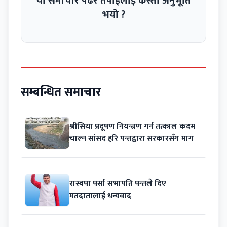
यो समाचार पढेर तपाईंलाई कस्तो अनुभूति
भयो ?
सम्बन्धित समाचार
श्रीसिया प्रदूषण नियन्त्रण गर्न तत्काल कदम
चाल्न सांसद हरि पन्तद्वारा सरकारसँग माग
रास्वपा पर्सा सभापति पन्तले दिए
मतदातालाई धन्यवाद