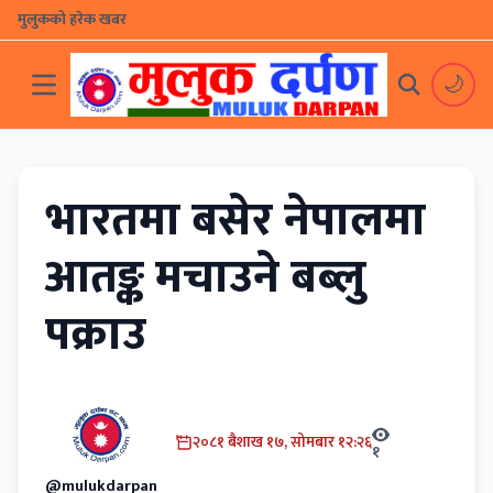
मुलुकको हरेक खबर
🌙
भारतमा बसेर नेपालमा
आतङ्क मचाउने बब्लु
पक्राउ
२०८१ बैशाख १७, सोमबार १२:२६
१
@mulukdarpan