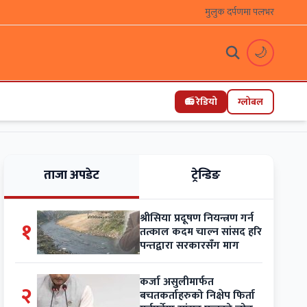
मुलुक दर्पणमा पलभर
🌙
📻 रेडियो
ग्लोबल
ताजा अपडेट
ट्रेन्डिङ
श्रीसिया प्रदूषण नियन्त्रण गर्न
१
तत्काल कदम चाल्न सांसद हरि
पन्तद्वारा सरकारसँग माग
कर्जा असुलीमार्फत
२
बचतकर्ताहरुको निक्षेप फिर्ता