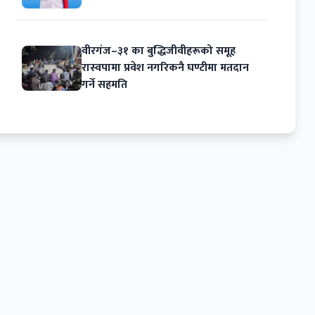
वीरगंज–३१ का बुद्धिजीवीहरूको समूह
रास्वपामा प्रवेश नगरिकनै घण्टीमा मतदान
गर्ने सहमति