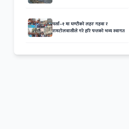
पर्सा–१ मा घण्टीको लहरः गहवा र
रामटोलवासीले गरे हरि पन्तको भव्य स्वागत