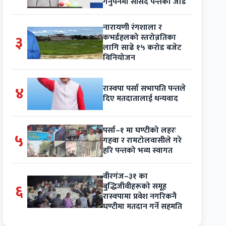
गर्नुपर्नेमा सांसद पन्तको जोड
नारायणी रंगशाला र
३
कभर्डहलको स्तरोन्नतिका
लागि साढे १५ करोड बजेट
विनियोजन
४
रास्वपा पर्सा सभापति पन्तले
दिए मतदातालाई धन्यवाद
पर्सा–१ मा घण्टीको लहरः
५
गहवा र रामटोलवासीले गरे
हरि पन्तको भव्य स्वागत
वीरगंज–३१ का
६
बुद्धिजीवीहरूको समूह
रास्वपामा प्रवेश नगरिकनै
घण्टीमा मतदान गर्ने सहमति