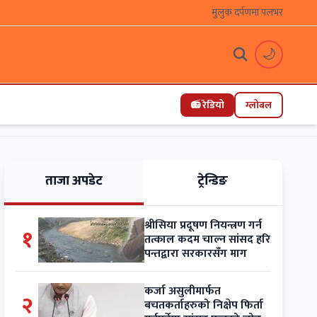
मुलुक दर्पणमा पलभर
🌙
📻 रेडियो
ग्लोबल
ताजा अपडेट
ट्रेन्डिङ
श्रीसिया प्रदूषण नियन्त्रण गर्न
१
तत्काल कदम चाल्न सांसद हरि
पन्तद्वारा सरकारसँग माग
कर्जा असुलीमार्फत
२
बचतकर्ताहरुको निक्षेप फिर्ता