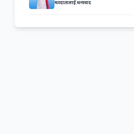
मतदातालाई धन्यवाद