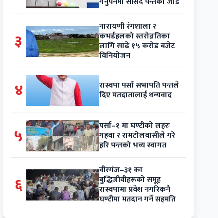
गर्नुपर्नेमा सांसद पन्तको जोड
नारायणी रंगशाला र
३
कभर्डहलको स्तरोन्नतिका
लागि साढे १५ करोड बजेट
विनियोजन
४
रास्वपा पर्सा सभापति पन्तले
दिए मतदातालाई धन्यवाद
पर्सा–१ मा घण्टीको लहरः
५
गहवा र रामटोलवासीले गरे
हरि पन्तको भव्य स्वागत
वीरगंज–३१ का
६
बुद्धिजीवीहरूको समूह
रास्वपामा प्रवेश नगरिकनै
घण्टीमा मतदान गर्ने सहमति