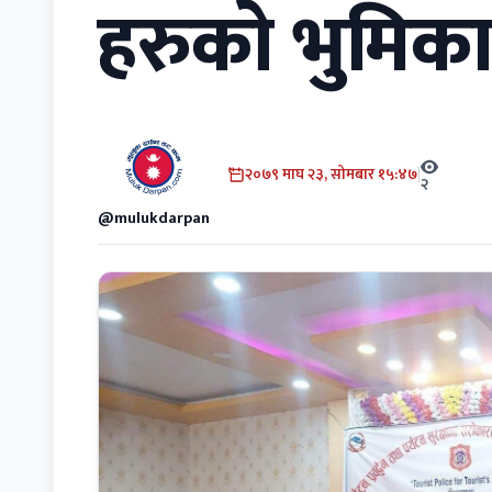
हरुको भुमिक
२०७९ माघ २३, सोमबार १५:४७
|
२
@mulukdarpan