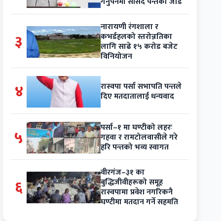
गर्नुपर्नेमा सांसद पन्तको जोड
नारायणी रंगशाला र
३
कभर्डहलको स्तरोन्नतिका
लागि साढे १५ करोड बजेट
विनियोजन
४
रास्वपा पर्सा सभापति पन्तले
दिए मतदातालाई धन्यवाद
पर्सा–१ मा घण्टीको लहरः
५
गहवा र रामटोलवासीले गरे
हरि पन्तको भव्य स्वागत
वीरगंज–३१ का
६
बुद्धिजीवीहरूको समूह
रास्वपामा प्रवेश नगरिकनै
घण्टीमा मतदान गर्ने सहमति