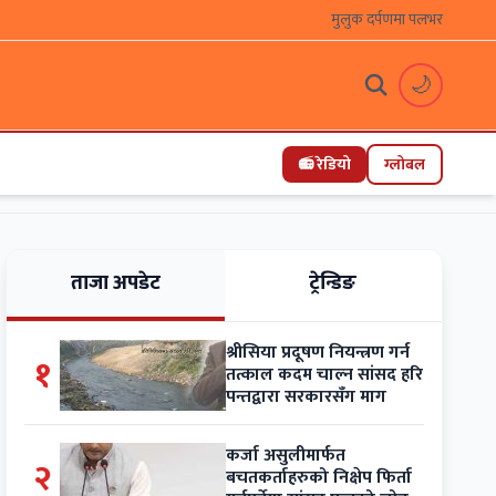
मुलुक दर्पणमा पलभर
🌙
📻 रेडियो
ग्लोबल
ताजा अपडेट
ट्रेन्डिङ
श्रीसिया प्रदूषण नियन्त्रण गर्न
१
तत्काल कदम चाल्न सांसद हरि
पन्तद्वारा सरकारसँग माग
कर्जा असुलीमार्फत
२
बचतकर्ताहरुको निक्षेप फिर्ता