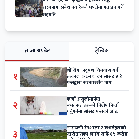
रास्वपामा प्रवेश नगरिकनै घण्टीमा मतदान गर्ने
सहमति
ताजा अपडेट
ट्रेन्डिङ
श्रीसिया प्रदूषण नियन्त्रण गर्न
१
तत्काल कदम चाल्न सांसद हरि
पन्तद्वारा सरकारसँग माग
कर्जा असुलीमार्फत
२
बचतकर्ताहरुको निक्षेप फिर्ता
गर्नुपर्नेमा सांसद पन्तको जोड
नारायणी रंगशाला र कभर्डहलको
३
स्तरोन्नतिका लागि साढे १५ करोड