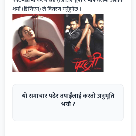
काठमाडौँमा करण श्रेष्ठ (जिजिए ग्रुप) र मोफसलमा अशोक
शर्मा (डिसिएन) ले वितरण गर्नुहुनेछ ।
यो समाचार पढेर तपाईंलाई कस्तो अनुभूति
भयो ?