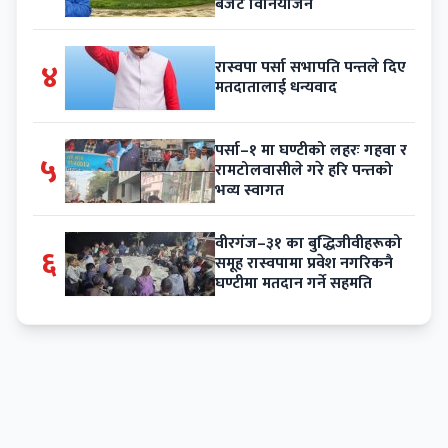
बजेट विनियोजन
४
रास्वपा पर्सा सभापति पन्तले दिए
मतदातालाई धन्यवाद
पर्सा–१ मा घण्टीको लहरः गहवा र
५
रामटोलवासीले गरे हरि पन्तको
भव्य स्वागत
वीरगंज–३१ का बुद्धिजीवीहरूको
६
समूह रास्वपामा प्रवेश नगरिकनै
घण्टीमा मतदान गर्ने सहमति