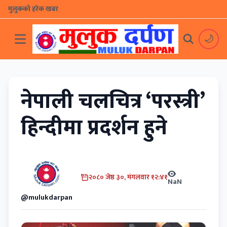
मुलुकको हरेक खबर
🌙
नेपाली चलचित्र ‘परस्त्री’
हिन्दीमा प्रदर्शन हुने
२०८० जेष्ठ ३०, मंगलवार १२:४१
NaN
@mulukdarpan