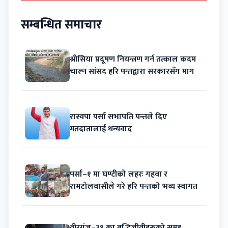
सम्बन्धित समाचार
श्रीसिया प्रदूषण नियन्त्रण गर्न तत्काल कदम
चाल्न सांसद हरि पन्तद्वारा सरकारसँग माग
रास्वपा पर्सा सभापति पन्तले दिए
मतदातालाई धन्यवाद
पर्सा–१ मा घण्टीको लहरः गहवा र
रामटोलवासीले गरे हरि पन्तको भव्य स्वागत
वीरगंज–३१ का बुद्धिजीवीहरूको समूह