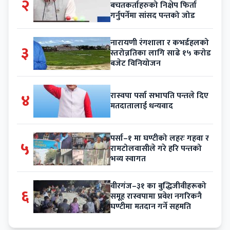
२
बचतकर्ताहरुको निक्षेप फिर्ता
गर्नुपर्नेमा सांसद पन्तको जोड
नारायणी रंगशाला र कभर्डहलको
३
स्तरोन्नतिका लागि साढे १५ करोड
बजेट विनियोजन
४
रास्वपा पर्सा सभापति पन्तले दिए
मतदातालाई धन्यवाद
पर्सा–१ मा घण्टीको लहरः गहवा र
५
रामटोलवासीले गरे हरि पन्तको
भव्य स्वागत
वीरगंज–३१ का बुद्धिजीवीहरूको
६
समूह रास्वपामा प्रवेश नगरिकनै
घण्टीमा मतदान गर्ने सहमति