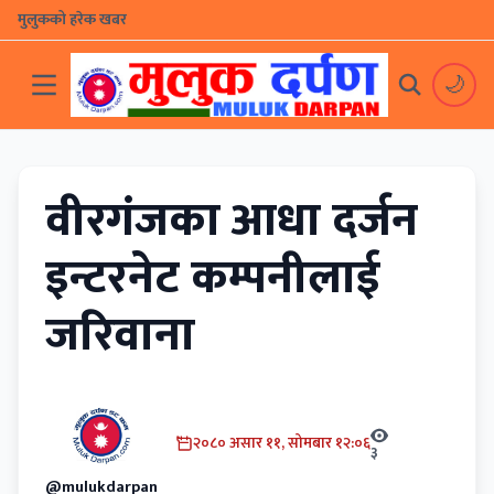
मुलुकको हरेक खबर
🌙
वीरगंजका आधा दर्जन
इन्टरनेट कम्पनीलाई
जरिवाना
२०८० असार ११, सोमबार १२:०६
३
@mulukdarpan