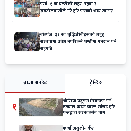
पर्सा–१ मा घण्टीको लहरः गहवा र
रामटोलवासीले गरे हरि पन्तको भव्य स्वागत
वीरगंज–३१ का बुद्धिजीवीहरूको समूह
रास्वपामा प्रवेश नगरिकनै घण्टीमा मतदान गर्ने
सहमति
ताजा अपडेट
ट्रेन्डिङ
श्रीसिया प्रदूषण नियन्त्रण गर्न
१
तत्काल कदम चाल्न सांसद हरि
पन्तद्वारा सरकारसँग माग
कर्जा असुलीमार्फत