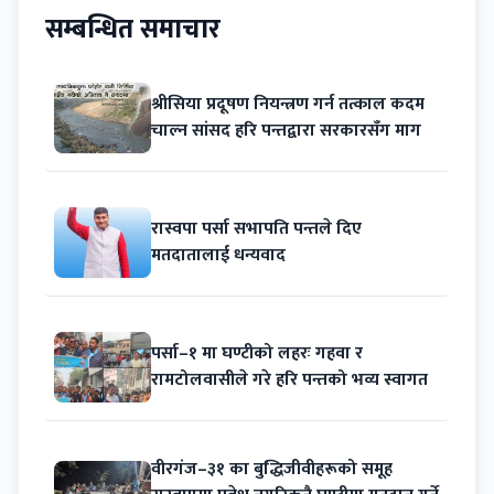
सम्बन्धित समाचार
श्रीसिया प्रदूषण नियन्त्रण गर्न तत्काल कदम
चाल्न सांसद हरि पन्तद्वारा सरकारसँग माग
रास्वपा पर्सा सभापति पन्तले दिए
मतदातालाई धन्यवाद
पर्सा–१ मा घण्टीको लहरः गहवा र
रामटोलवासीले गरे हरि पन्तको भव्य स्वागत
वीरगंज–३१ का बुद्धिजीवीहरूको समूह