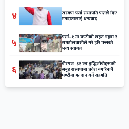
४
रास्वपा पर्सा सभापति पन्तले दिए
मतदातालाई धन्यवाद
पर्सा–१ मा घण्टीको लहरः गहवा र
५
रामटोलवासीले गरे हरि पन्तको
भव्य स्वागत
वीरगंज–३१ का बुद्धिजीवीहरूको
६
समूह रास्वपामा प्रवेश नगरिकनै
घण्टीमा मतदान गर्ने सहमति