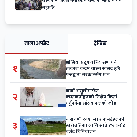
रास्वपामा प्रवेश नगरिकनै घण्टीमा मतदान गर्ने
सहमति
ताजा अपडेट
ट्रेन्डिङ
श्रीसिया प्रदूषण नियन्त्रण गर्न
१
तत्काल कदम चाल्न सांसद हरि
पन्तद्वारा सरकारसँग माग
कर्जा असुलीमार्फत
२
बचतकर्ताहरुको निक्षेप फिर्ता
गर्नुपर्नेमा सांसद पन्तको जोड
नारायणी रंगशाला र कभर्डहलको
३
स्तरोन्नतिका लागि साढे १५ करोड
बजेट विनियोजन