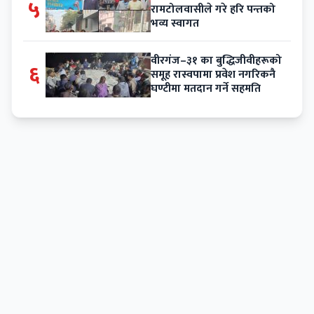
५
रामटोलवासीले गरे हरि पन्तको
भव्य स्वागत
वीरगंज–३१ का बुद्धिजीवीहरूको
६
समूह रास्वपामा प्रवेश नगरिकनै
घण्टीमा मतदान गर्ने सहमति