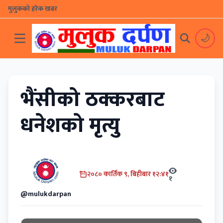
मुलुकको हरेक खबर
🌙
भैंसीको ठक्करबाट
धनेशको मृत्यु
२०८० कार्तिक ९, बिहीबार १२:४१
१
@mulukdarpan