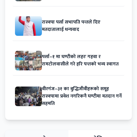
रास्वपा पर्सा सभापति पन्तले दिए
मतदातालाई धन्यवाद
पर्सा–१ मा घण्टीको लहरः गहवा र
रामटोलवासीले गरे हरि पन्तको भव्य स्वागत
वीरगंज–३१ का बुद्धिजीवीहरूको समूह
रास्वपामा प्रवेश नगरिकनै घण्टीमा मतदान गर्ने
सहमति