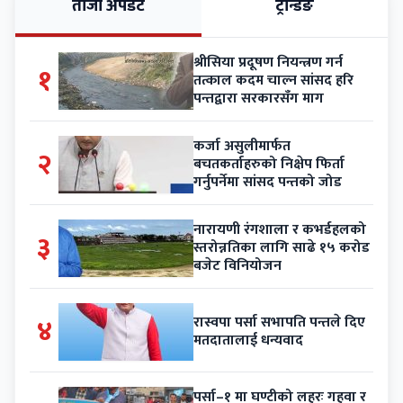
ताजा अपडेट
ट्रेन्डिङ
श्रीसिया प्रदूषण नियन्त्रण गर्न
१
तत्काल कदम चाल्न सांसद हरि
पन्तद्वारा सरकारसँग माग
कर्जा असुलीमार्फत
२
बचतकर्ताहरुको निक्षेप फिर्ता
गर्नुपर्नेमा सांसद पन्तको जोड
नारायणी रंगशाला र कभर्डहलको
३
स्तरोन्नतिका लागि साढे १५ करोड
बजेट विनियोजन
४
रास्वपा पर्सा सभापति पन्तले दिए
मतदातालाई धन्यवाद
पर्सा–१ मा घण्टीको लहरः गहवा र