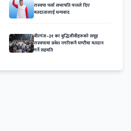
रास्वपा पर्सा सभापति पन्तले दिए
मतदातालाई धन्यवाद
वीरगंज–३१ का बुद्धिजीवीहरूको समूह
रास्वपामा प्रवेश नगरिकनै घण्टीमा मतदान
गर्ने सहमति