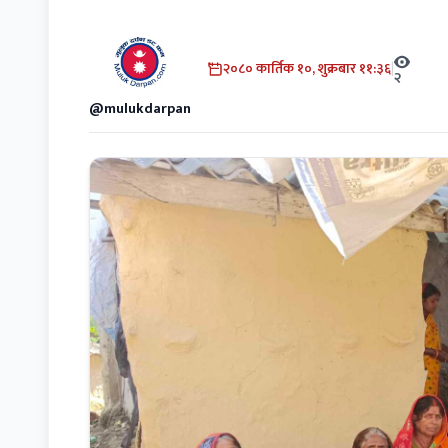
२०८० कार्तिक १०, शुक्रबार ११:३६
|
२
@mulukdarpan