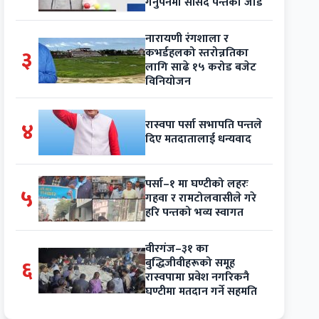
गर्नुपर्नेमा सांसद पन्तको जोड
नारायणी रंगशाला र
३
कभर्डहलको स्तरोन्नतिका
लागि साढे १५ करोड बजेट
विनियोजन
४
रास्वपा पर्सा सभापति पन्तले
दिए मतदातालाई धन्यवाद
पर्सा–१ मा घण्टीको लहरः
५
गहवा र रामटोलवासीले गरे
हरि पन्तको भव्य स्वागत
वीरगंज–३१ का
६
बुद्धिजीवीहरूको समूह
रास्वपामा प्रवेश नगरिकनै
घण्टीमा मतदान गर्ने सहमति