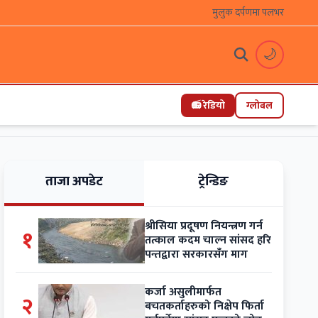
मुलुक दर्पणमा पलभर
🌙
📻 रेडियो
ग्लोबल
ताजा अपडेट
ट्रेन्डिङ
श्रीसिया प्रदूषण नियन्त्रण गर्न
१
तत्काल कदम चाल्न सांसद हरि
पन्तद्वारा सरकारसँग माग
कर्जा असुलीमार्फत
२
बचतकर्ताहरुको निक्षेप फिर्ता