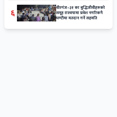
वीरगंज–३१ का बुद्धिजीवीहरूको
६
समूह रास्वपामा प्रवेश नगरिकनै
घण्टीमा मतदान गर्ने सहमति