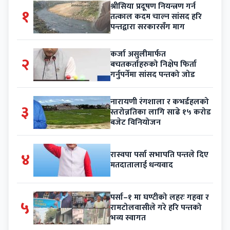
श्रीसिया प्रदूषण नियन्त्रण गर्न
१
तत्काल कदम चाल्न सांसद हरि
पन्तद्वारा सरकारसँग माग
कर्जा असुलीमार्फत
२
बचतकर्ताहरुको निक्षेप फिर्ता
गर्नुपर्नेमा सांसद पन्तको जोड
नारायणी रंगशाला र कभर्डहलको
३
स्तरोन्नतिका लागि साढे १५ करोड
बजेट विनियोजन
४
रास्वपा पर्सा सभापति पन्तले दिए
मतदातालाई धन्यवाद
पर्सा–१ मा घण्टीको लहरः गहवा र
५
रामटोलवासीले गरे हरि पन्तको
भव्य स्वागत