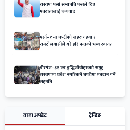
रास्वपा पर्सा सभापति पन्तले दिए
मतदातालाई धन्यवाद
पर्सा–१ मा घण्टीको लहरः गहवा र
रामटोलवासीले गरे हरि पन्तको भव्य स्वागत
वीरगंज–३१ का बुद्धिजीवीहरूको समूह
रास्वपामा प्रवेश नगरिकनै घण्टीमा मतदान गर्ने
सहमति
ताजा अपडेट
ट्रेन्डिङ