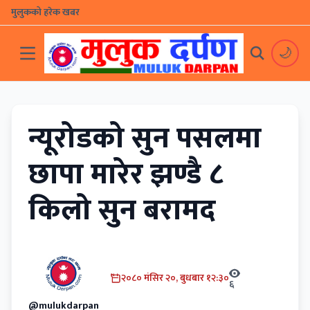
मुलुकको हरेक खबर
🌙
न्यूरोडको सुन पसलमा
छापा मारेर झण्डै ८
किलो सुन बरामद
२०८० मंसिर २०, बुधबार १२:३०
६
@mulukdarpan