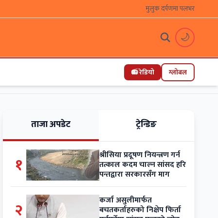
मुलुक दर्पणमा पलभर
🌙
📻 रेडियो
ग्लोबल
ताजा अपडेट
ट्रेन्डिङ
श्रीसिया प्रदूषण नियन्त्रण गर्न
१
तत्काल कदम चाल्न सांसद हरि
पन्तद्वारा सरकारसँग माग
कर्जा असुलीमार्फत
२
बचतकर्ताहरुको निक्षेप फिर्ता