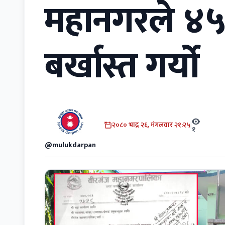
महानगरले ४५
बर्खास्त गर्यो
२०८० भाद्र २६, मंगलवार २१:२५
|
१
@mulukdarpan