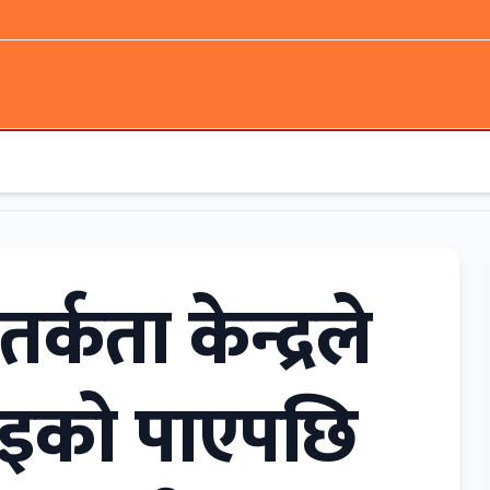
्कता केन्द्रले
 सुइको पाएपछि