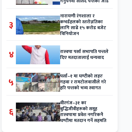
गर्नुपर्नेमा सांसद पन्तको जोड
नारायणी रंगशाला र
३
कभर्डहलको स्तरोन्नतिका
लागि साढे १५ करोड बजेट
विनियोजन
४
रास्वपा पर्सा सभापति पन्तले
दिए मतदातालाई धन्यवाद
पर्सा–१ मा घण्टीको लहरः
५
गहवा र रामटोलवासीले गरे
हरि पन्तको भव्य स्वागत
वीरगंज–३१ का
६
बुद्धिजीवीहरूको समूह
रास्वपामा प्रवेश नगरिकनै
घण्टीमा मतदान गर्ने सहमति